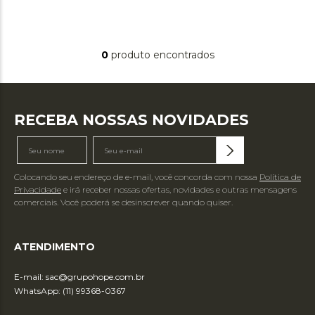
0
produto
RECEBA NOSSAS NOVIDADES
Colocando seu endereço de e-mail, você concorda com nossa
Política de
Privacidade
e irá receber nossas ofertas, novidades e outras mensagens
comerciais. Você poderá se desinscrever quando quiser.
ATENDIMENTO
E-mail:
sac@grupohope.com.br
WhatsApp: (11) 99368-0367