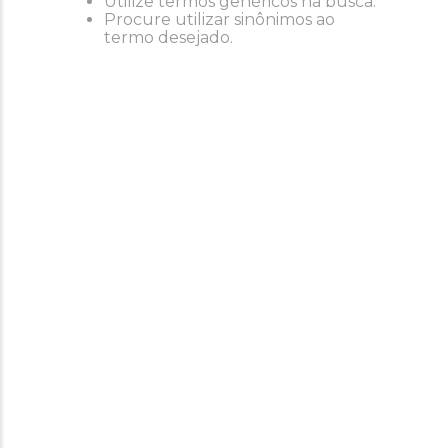
Utilize termos genéricos na busca.
Procure utilizar sinônimos ao
termo desejado.