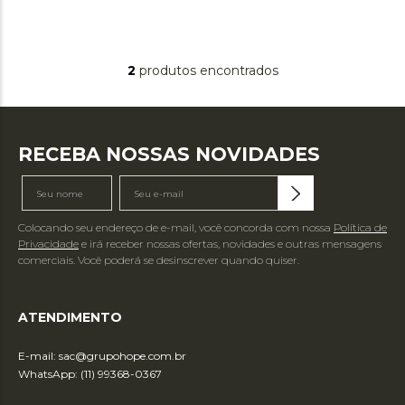
2
produtos
RECEBA NOSSAS NOVIDADES
Colocando seu endereço de e-mail, você concorda com nossa
Política de
Privacidade
e irá receber nossas ofertas, novidades e outras mensagens
comerciais. Você poderá se desinscrever quando quiser.
ATENDIMENTO
E-mail:
sac@grupohope.com.br
WhatsApp: (11) 99368-0367