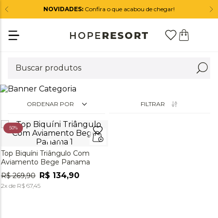
NOVIDADES:
Confira o que acabou de chegar!
ORDENAR POR
FILTRAR
50%
Top Biquíni Triângulo Com
Aviamento Bege Panama
R$
134
,
90
R$
269
,
90
2
x de
R$
67
,
45