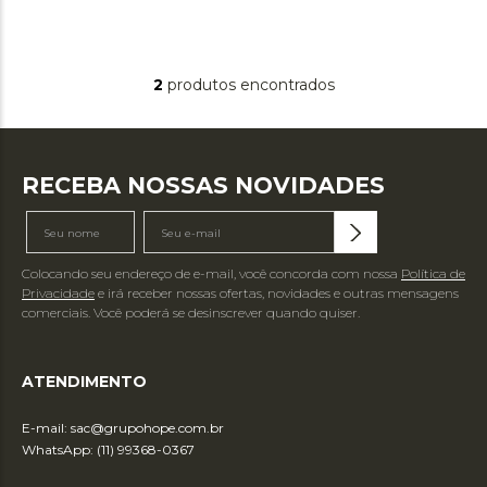
2
produtos
RECEBA NOSSAS NOVIDADES
Colocando seu endereço de e-mail, você concorda com nossa
Política de
Privacidade
e irá receber nossas ofertas, novidades e outras mensagens
comerciais. Você poderá se desinscrever quando quiser.
ATENDIMENTO
E-mail:
sac@grupohope.com.br
WhatsApp: (11) 99368-0367