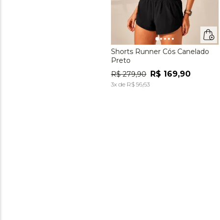
Shorts Runner Cós Canelado
Preto
R$
169
,
90
R$
279
,
90
3
x de
R$
56
,
63