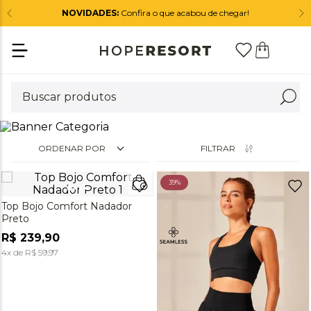
NOVIDADES:
Confira o que acabou de chegar!
ORDENAR POR
FILTRAR
39%
Top Bojo Comfort Nadador
Preto
R$
239
,
90
4
x de
R$
59
,
97