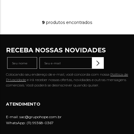
9
produtos
RECEBA NOSSAS NOVIDADES
Colocando seu endereço de e-mail, você concorda com nossa
Política de
Privacidade
e irá receber nossas ofertas, novidades e outras mensagens
comerciais. Você poderá se desinscrever quando quiser.
ATENDIMENTO
E-mail:
sac@grupohope.com.br
WhatsApp: (11) 99368-0367