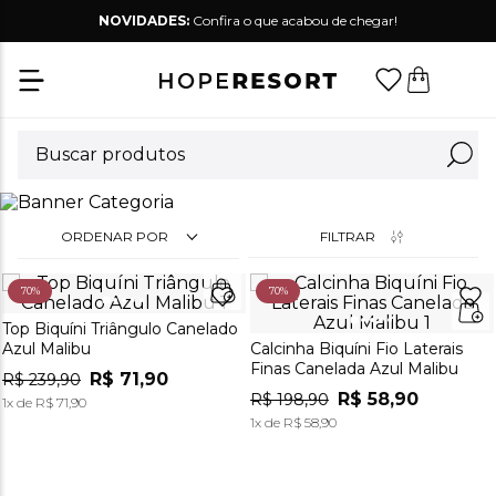
NOVIDADES:
Confira o que acabou de chegar!
ORDENAR POR
FILTRAR
70%
70%
Top Biquíni Triângulo Canelado
Azul Malibu
Calcinha Biquíni Fio Laterais
Finas Canelada Azul Malibu
R$
71
,
90
R$
239
,
90
R$
58
,
90
R$
198
,
90
1
x de
R$
71
,
90
1
x de
R$
58
,
90