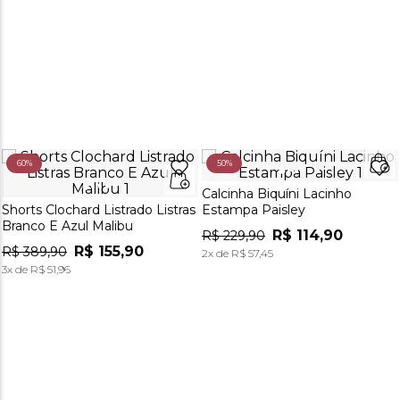
60%
50%
Calcinha Biquíni Lacinho
Shorts Clochard Listrado Listras
Estampa Paisley
Branco E Azul Malibu
R$
114
,
90
R$
229
,
90
R$
155
,
90
R$
389
,
90
2
x de
R$
57
,
45
3
x de
R$
51
,
96