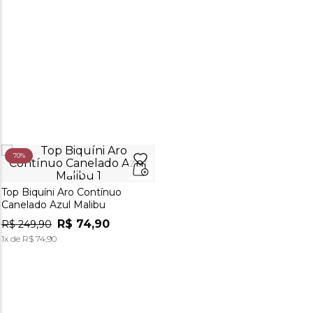
70%
Top Biquíni Aro Contínuo
Canelado Azul Malibu
R$
74
,
90
R$
249
,
90
1
x de
R$
74
,
90