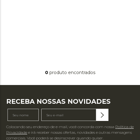
0
produto
RECEBA NOSSAS NOVIDADES
Colocando seu endereço de e-mail, você concorda com nossa
Política de
Privacidade
e irá receber nossas ofertas, novidades e outras mensagens
comerciais. Você poderá se desinscrever quando quiser.