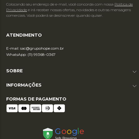
Colocando seu endereço de e-mail, você concorda com nossa
Política de
Privacidade
e irá receber nossas ofertas, novidades e outras mensagens
comerciais. Você poderá se desinscrever quando quiser.
ATENDIMENTO
E-mail:
sac@grupohope.com.br
WhatsApp: (11) 99368-0367
SOBRE
INFORMAÇÕES
FORMAS DE PAGAMENTO