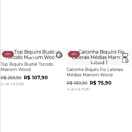
60%
60%
Top Biquíni Bustiê Torcido
Marrom Wood
Calcinha Biquíni Fio Laterais
Médias Marrom Wood
R$
107
,
90
R$
269
,
90
R$
75
,
90
R$
189
,
90
2
x de
R$
53
,
95
1
x de
R$
75
,
90