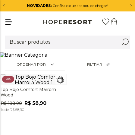
NOVIDADES:
Confira o que acabou de chegar!
ORDENAR POR
FILTRAR
70%
Top Bojo Comfort Marrom
Wood
R$
58
,
90
R$
198
,
90
1
x de
R$
58
,
90