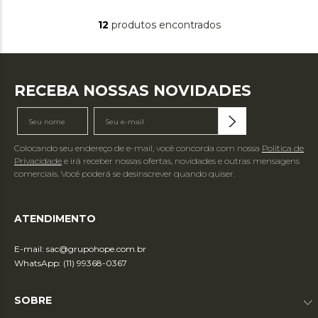
12
produtos
RECEBA NOSSAS NOVIDADES
Colocando seu endereço de e-mail, você concorda com nossa
Política de
Privacidade
e irá receber nossas ofertas, novidades e outras mensagens
comerciais. Você poderá se desinscrever quando quiser.
ATENDIMENTO
E-mail:
sac@grupohope.com.br
WhatsApp: (11) 99368-0367
SOBRE