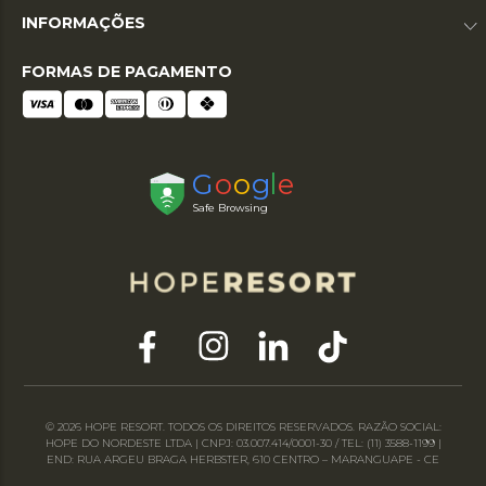
INFORMAÇÕES
FORMAS DE PAGAMENTO
© 2026 HOPE RESORT. TODOS OS DIREITOS RESERVADOS. RAZÃO SOCIAL:
HOPE DO NORDESTE LTDA | CNPJ: 03.007.414/0001-30 / TEL: (11) 3588-1199 |
END: RUA ARGEU BRAGA HERBSTER, 610 CENTRO – MARANGUAPE - CE