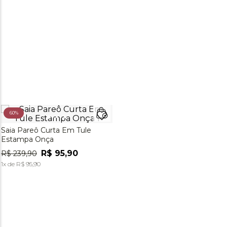
60%
Saia Pareô Curta Em Tule
Estampa Onça
R$
95
,
90
R$
239
,
90
1
x de
R$
95
,
90