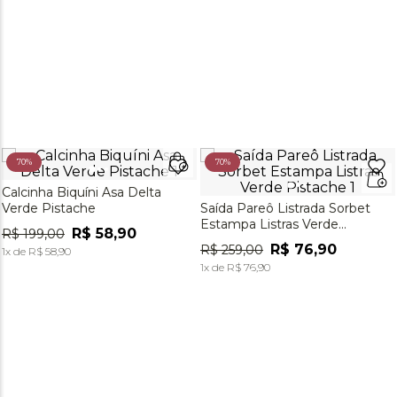
70%
70%
Calcinha Biquíni Asa Delta
Verde Pistache
Saída Pareô Listrada Sorbet
Estampa Listras Verde
R$
58
,
90
R$
199
,
00
Pistache
R$
76
,
90
R$
259
,
00
1
x de
R$
58
,
90
1
x de
R$
76
,
90