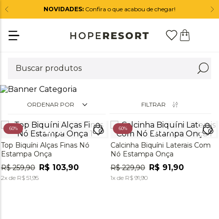
NOVIDADES:
Confira o que acabou de chegar!
ORDENAR POR
FILTRAR
60%
60%
Top Biquíni Alças Finas Nó
Calcinha Biquíni Laterais Com
Estampa Onça
Nó Estampa Onça
R$
103
,
90
R$
91
,
90
R$
259
,
90
R$
229
,
90
2
x de
R$
51
,
95
1
x de
R$
91
,
90