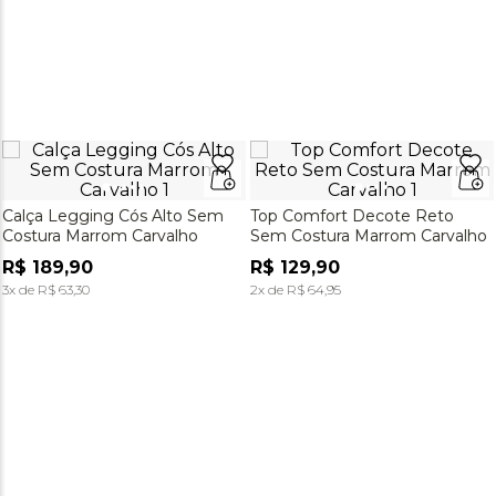
Calça Legging Cós Alto Sem
Top Comfort Decote Reto
Costura Marrom Carvalho
Sem Costura Marrom Carvalho
R$
189
,
90
R$
129
,
90
3
x de
R$
63
,
30
2
x de
R$
64
,
95