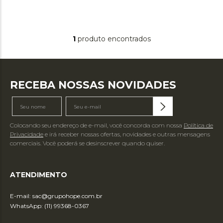
1
produto
RECEBA NOSSAS NOVIDADES
Colocando seu endereço de e-mail, você concorda com nossa
Política de
Privacidade
e irá receber nossas ofertas, novidades e outras mensagens
comerciais. Você poderá se desinscrever quando quiser.
ATENDIMENTO
E-mail:
sac@grupohope.com.br
WhatsApp: (11) 99368-0367