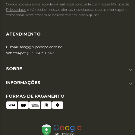
Colocando seu endereço de e-mail, você concorda com nossa
Política de
Privacidade
e irá receber nossas ofertas, novidades e outras mensagens
comerciais. Você poderá se desinscrever quando quiser.
ATENDIMENTO
E-mail:
sac@grupohope.com.br
WhatsApp: (11) 99368-0367
SOBRE
INFORMAÇÕES
FORMAS DE PAGAMENTO