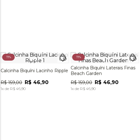
71%
71%
Calcinha Biquíni Laterais Finas
Calcinha Biquíni Lacinho Ripple
Beach Garden
R$
46
,
90
R$
46
,
90
R$
159
,
00
R$
159
,
00
1
x de
R$
46
,
90
1
x de
R$
46
,
90