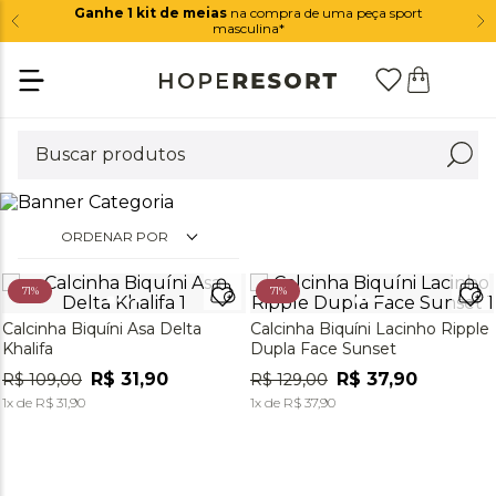
Ganhe 1 kit de meias
na compra de uma peça sport
masculina*
ORDENAR POR
71%
71%
Calcinha Biquíni Asa Delta
Calcinha Biquíni Lacinho Ripple
Khalifa
Dupla Face Sunset
R$
31
,
90
R$
37
,
90
R$
109
,
00
R$
129
,
00
1
x de
R$
31
,
90
1
x de
R$
37
,
90