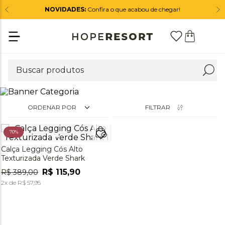
NOVIDADES:
Confira o que acabou de chegar!
ORDENAR POR
FILTRAR
70%
Calça Legging Cós Alto
Texturizada Verde Shark
R$
115
,
90
R$
389
,
00
2
x de
R$
57
,
95