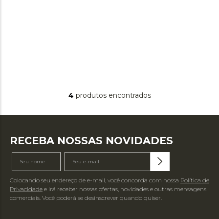
4
produtos
RECEBA NOSSAS NOVIDADES
Colocando seu endereço de e-mail, você concorda com nossa
Política de
Privacidade
e irá receber nossas ofertas, novidades e outras mensagens
comerciais. Você poderá se desinscrever quando quiser.