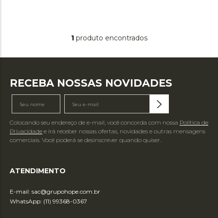
1
produto
RECEBA NOSSAS NOVIDADES
Colocando seu endereço de e-mail, você concorda com nossa
Política de
Privacidade
e irá receber nossas ofertas, novidades e outras mensagens
comerciais. Você poderá se desinscrever quando quiser.
ATENDIMENTO
E-mail:
sac@grupohope.com.br
WhatsApp: (11) 99368-0367