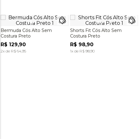
Bermuda Cós Alto Sem
Shorts Fit Cós Alto Sem
Costura Preto
Costura Preto
R$
129
,
90
R$
98
,
90
2
x de
R$
64
,
95
1
x de
R$
98
,
90