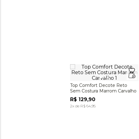
Top Comfort Decote Reto
Sem Costura Marrom Carvalho
R$
129
,
90
2
x de
R$
64
,
95