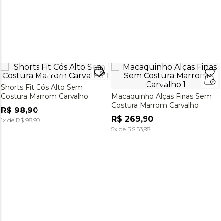
Shorts Fit Cós Alto Sem
Costura Marrom Carvalho
Macaquinho Alças Finas Sem
Costura Marrom Carvalho
R$
98
,
90
R$
269
,
90
1
x de
R$
98
,
90
5
x de
R$
53
,
98