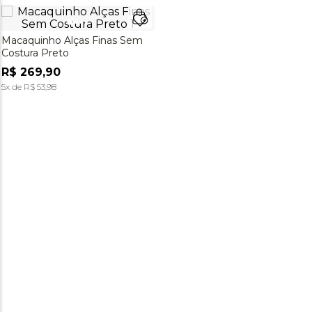
Macaquinho Alças Finas Sem
Costura Preto
R$
269
,
90
5
x de
R$
53
,
98