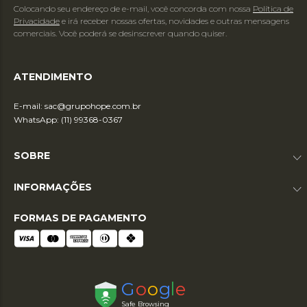
Colocando seu endereço de e-mail, você concorda com nossa
Política de
Privacidade
e irá receber nossas ofertas, novidades e outras mensagens
comerciais. Você poderá se desinscrever quando quiser.
ATENDIMENTO
E-mail:
sac@grupohope.com.br
WhatsApp: (11) 99368-0367
SOBRE
INFORMAÇÕES
FORMAS DE PAGAMENTO