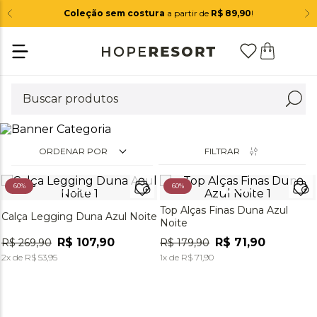
Coleção sem costura
a partir de
R$ 89,90
!
ORDENAR POR
FILTRAR
60%
60%
Top Alças Finas Duna Azul
Calça Legging Duna Azul Noite
Noite
R$
107
,
90
R$
71
,
90
R$
269
,
90
R$
179
,
90
2
x de
R$
53
,
95
1
x de
R$
71
,
90