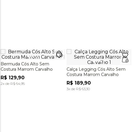
Bermuda Cós Alto Sem
Costura Marrom Carvalho
Calça Legging Cós Alto Sem
Costura Marrom Carvalho
R$
129
,
90
R$
189
,
90
2
x de
R$
64
,
95
3
x de
R$
63
,
30