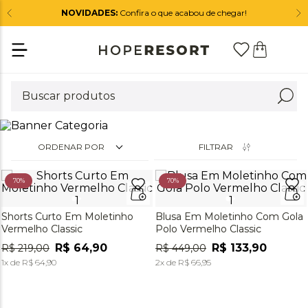
NOVIDADES:
Confira o que acabou de chegar!
ORDENAR POR
FILTRAR
70%
70%
Shorts Curto Em Moletinho
Blusa Em Moletinho Com Gola
Vermelho Classic
Polo Vermelho Classic
R$
64
,
90
R$
133
,
90
R$
219
,
00
R$
449
,
00
1
x de
R$
64
,
90
2
x de
R$
66
,
95