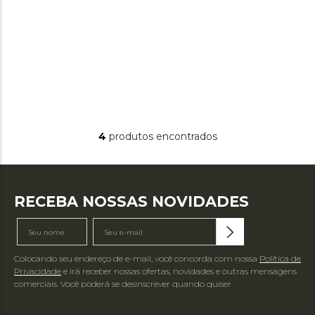
4
produtos
RECEBA NOSSAS NOVIDADES
Colocando seu endereço de e-mail, você concorda com nossa
Política de
Privacidade
e irá receber nossas ofertas, novidades e outras mensagens
comerciais. Você poderá se desinscrever quando quiser.