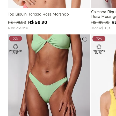
Calcinha Biq
Top Biquíni Torcido Rosa Morango
P
M
G
EG
P
Rosa Morang
R$
58
,
90
R
R$
199
,
00
R$
199
,
00
ADICIONAR À SACOLA
1
x de
R$
58
,
90
1
x de
R$
58
,
90
70%
70%