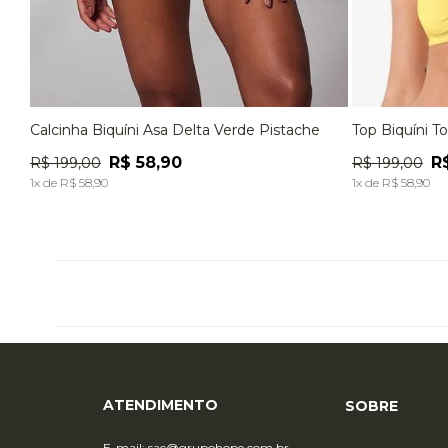
Calcinha Biquíni Asa Delta Verde Pistache
Top Biquíni T
P
M
G
EG
P
R$
58
,
90
R
R$
199
,
00
R$
199
,
00
ADICIONAR À SACOLA
1
x de
R$
58
,
90
1
x de
R$
58
,
90
ATENDIMENTO
SOBRE
E-mail:
sac@grupohope.com.br