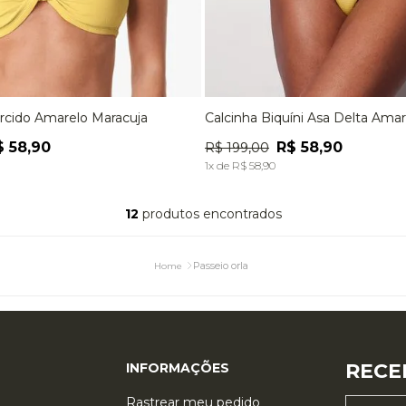
orcido Amarelo Maracuja
Calcinha Biquíni Asa Delta Ama
M
G
EG
P
M
G
$
58
,
90
R$
58
,
90
R$
199
,
00
ADICIONAR À SACOLA
ADICIONAR À SACOL
1
x de
R$
58
,
90
12
produtos
Passeio orla
RECE
INFORMAÇÕES
Rastrear meu pedido