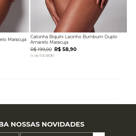
Calcinha Biquíni Lacinho Bumbum Duplo
relo Maracuja
EG
P
M
G
Amarelo Maracuja
R$
58
,
90
R$
199
,
00
A
ADICIONAR À SACOLA
1
x de
R$
58
,
90
BA NOSSAS NOVIDADES