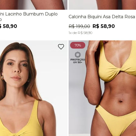
uíni Lacinho Bumbum Duplo
Calcinha Biquíni Asa Delta Ros
M
G
P
M
G
o
$
58
,
90
R$
58
,
90
R$
199
,
00
ADICIONAR À SACOLA
ADICIONAR À SACOL
1
x de
R$
58
,
90
70%