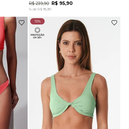
Ou
2
x
de
R$ 72,45
sem juros
R$
95
,
90
R$
239
,
90
A
ADICIONAR À SACOLA
1
x de
R$
95
,
90
Top Comfort Decote Reto Sem Costura Marrom Carvalho
70%
R$
129
,
90
Ou
2
x
de
R$ 64,95
sem juros
Top Comfort Decote Reto Sem Costura Preto
R$
129
,
90
Ou
2
x
de
R$ 64,95
sem juros
Top Alças Finas E Duplas Sem Costura Marrom Carvalho
R$
89
,
90
-
70%
Top Bojo Comfort Marrom Wood
De
R$
198
,
90