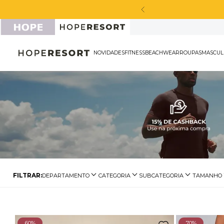
cabou de chegar!
NOVIDADES
FITNESS
BEACHWEAR
ROU
DEPARTAMENTO
CATEGORIA
SUBCATEGORIA
TAMANHO
Biquínis
Calcinha de Biquíni
Cangas e Pareôs
P
Moda Praia
Saídas de Praia
Biquíni Reto
M
Biquíni Top
Biquíni de Lacinho
G
60%
70%