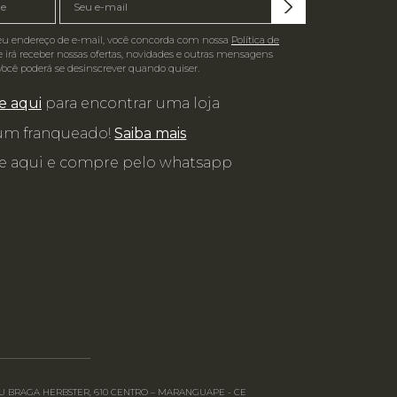
eu endereço de e-mail, você concorda com nossa
Política de
 irá receber nossas ofertas, novidades e outras mensagens
Você poderá se desinscrever quando quiser.
e aqui
para encontrar uma loja
 um franqueado!
Saiba mais
e aqui e compre pelo whatsapp
RGEU BRAGA HERBSTER, 610 CENTRO – MARANGUAPE - CE