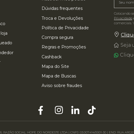
Dúvidas frequentes
Colocando s
Troca e Devoluções
Privacidade
e
comerciais. 
sco
Política de Privacidade
loja
Cliqu
Compra segura
queado
Seja
Regras e Promoções
ndedor
Cliqu
Cashback
r
Mapa do Site
Mapa de Buscas
Aviso sobre fraudes
. RAZÃO SOCIAL: HOPE DO NORDESTE LTDA | CNPJ: 03.007.414/0001-30 | END: RUA A