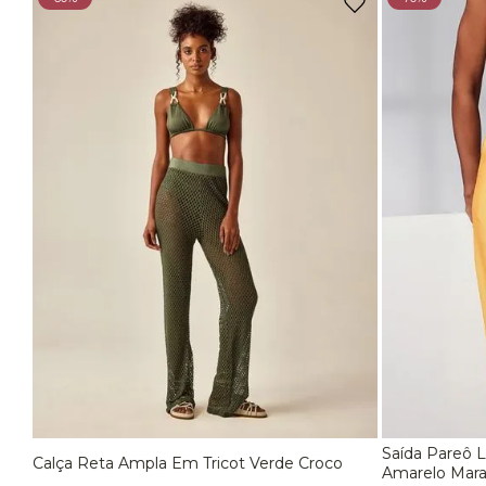
Roupas de Praia
Calça de Praia
EG
Biquíni Top
Saída Pareô L
Calça Reta Ampla Em Tricot Verde Croco
P
M
G
Amarelo Mara