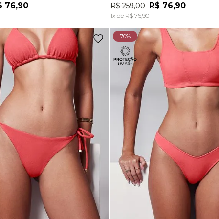
$
76
,
90
R$
76
,
90
R$
259
,
00
ADICIONAR À SACOLA
ADICIONAR À SACOL
1
x de
R$
76
,
90
70%