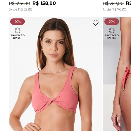
R$
158
,
90
R
R$
398
,
90
R$
259
,
00
ADICIONAR À SACOLA
3
x de
R$
52
,
96
1
x de
R$
76
,
90
70%
70%