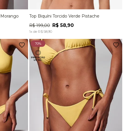
Para
R$
58
,
90
a Morango
Top Biquíni Torcido Verde Pistache
EG
P
M
G
EG
Ver tudo para
""
R$
58
,
90
R$
199
,
00
A
ADICIONAR À SACOLA
1
x de
R$
58
,
90
70%