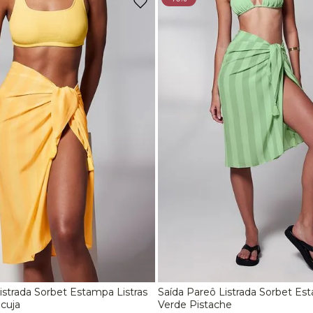
Estampa Onca
Sem Bojo
9
º
jaqueta
Rosa Morango
10
º
off white lunar
Verde Croco
Verde Pistache
istrada Sorbet Estampa Listras
Saída Pareô Listrada Sorbet Est
M
M
cuja
Verde Pistache