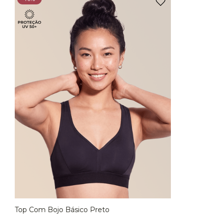
Top Com Bojo Básico Preto
P
M
G
EG