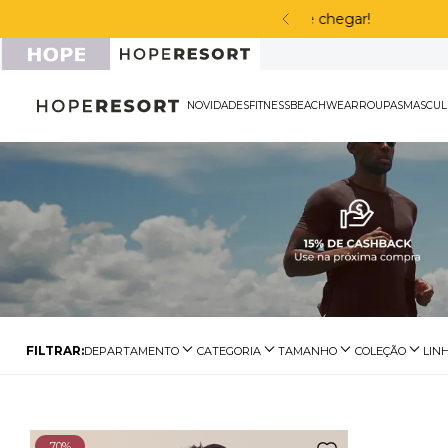
cabou de chegar!
NOVIDADES
FITNESS
BEACHWEAR
ROU
DEPARTAMENTO
CATEGORIA
TAMANHO
COLEÇÃO
LIN
Tops
Top Alta Sustentação
EG
Básico Fi
70%