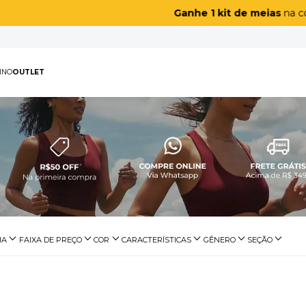
Ganhe 1 kit de meias
na compra de uma peça sport masculina
PAS
MASCULINO
OUTLET
TERMOS MAIS BUSCAD
1
º
biquíni
2
º
maiô
3
º
top
4
º
legging
5
º
short
HA
FAIXA DE PREÇO
CARACTERÍSTICAS
GÊNERO
SEÇÃO
6
º
calça
tness Casual
Liso
De R$ 100,00 a R$ 199,99
Preto
Bojo Removível
Feminino
Fitness
7
º
off white lunar
Com Bojo
8
º
adapt