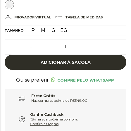
PROVADOR VIRTUAL
TABELA DE MEDIDAS
P
M
G
EG
TAMANHO
－
＋
ADICIONAR À SACOLA
Ou se preferir
COMPRE PELO WHATSAPP
Frete Grátis
Nas compras acima de R$349,00
Ganhe Cashback
15% na sua próxima compra.
Confira as regras