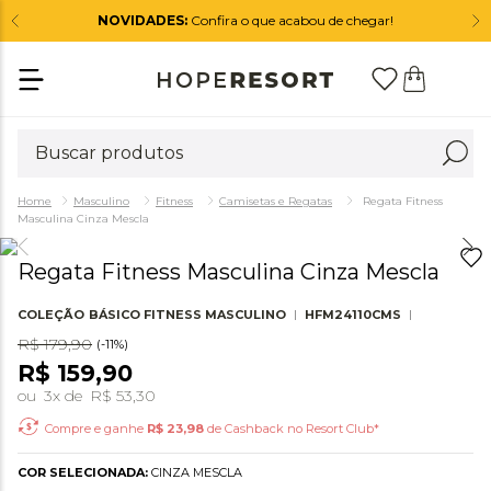
NOVIDADES:
Confira o que acabou de chegar!
Masculino
Fitness
Camisetas e Regatas
Regata Fitness
Masculina Cinza Mescla
Regata Fitness Masculina Cinza Mescla
COLEÇÃO
BÁSICO FITNESS MASCULINO
HFM24110CMS
R$
179
,
90
(-
11%
)
R$
159
,
90
ou
3
x de
R$
53
,
30
Compre e ganhe
R$
23,98
de Cashback no Resort Club*
COR SELECIONADA:
CINZA MESCLA