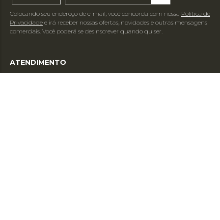
Colocando seu endereço de e-mail, você concorda com nossa
Política de
Privacidade
e irá receber nossas ofertas, novidades e outras mensagens
comerciais. Você poderá se desinscrever quando quiser.
ATENDIMENTO
E-mail:
sac@grupohope.com.br
WhatsApp: (11) 99368-0367
SOBRE
INFORMAÇÕES
FORMAS DE PAGAMENTO