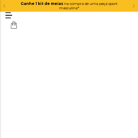
Ganhe 1 kit de meias
na compra de uma peça sport
masculina*