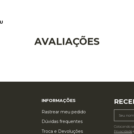
AVALIAÇÕES
RECE
INFORMAÇÕES
Rastrear meu pedido
Dúvidas frequentes
Colocando s
Troca e Devoluções
Privacidade
e