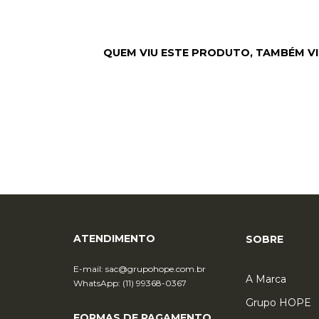
ATENDIMENTO
SOBRE
E-mail:
sac@grupohope.com.br
A Marca
WhatsApp: (11) 99368-0367
Grupo HOPE
FORMAS DE PAGAMENTO