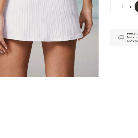
9
º
jaqueta
10
º
macacão