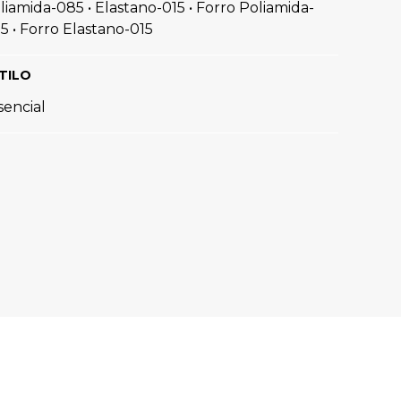
liamida-085 • Elastano-015 • Forro Poliamida-
R$
89
,
90
5 • Forro Elastano-015
Ver tudo para
""
TILO
sencial