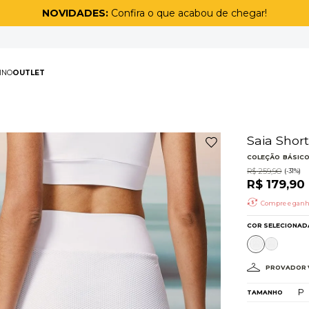
NOVIDADES:
Confira o que acabou de chegar!
PAS
MASCULINO
OUTLET
TERMOS MAIS BUSCAD
1
º
biquíni
2
º
maiô
3
º
top
4
º
legging
5
º
calça
6
º
adapt
7
º
short
8
º
off white lunar