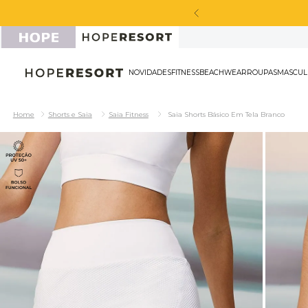
NOVIDADES
FITNESS
BEACHWEAR
ROU
Shorts e Saia
Saia Fitness
Saia Shorts Básico Em Tela Branco