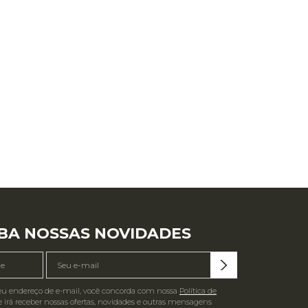
BA NOSSAS NOVIDADES
eu endereço de e-mail, você concorda com nossa
Política de
 irá receber nossas ofertas, novidades e outras mensagens