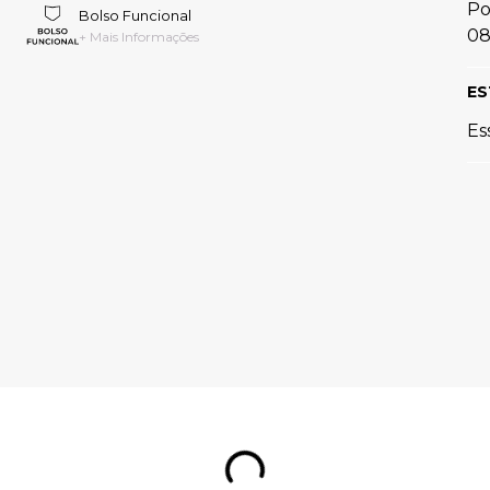
Po
Bolso Funcional
08
+ Mais Informações
ES
Es