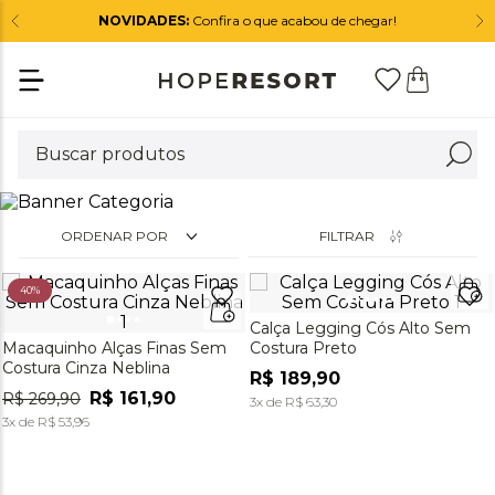
NOVIDADES:
Confira o que acabou de chegar!
ORDENAR POR
FILTRAR
40%
Calça Legging Cós Alto Sem
Macaquinho Alças Finas Sem
Costura Preto
Costura Cinza Neblina
R$
189
,
90
R$
161
,
90
R$
269
,
90
3
x de
R$
63
,
30
3
x de
R$
53
,
96