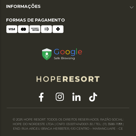
INFORMAÇÕES
FORMAS DE PAGAMENTO
© 2026 HOPE RESORT. TODOS OS DIREITOS RESERVADOS. RAZÃO SOCIAL:
HOPE DO NORDESTE LTDA | CNPJ: 03.007.414/0001-30 / TEL: (11) 3588-1199 |
END: RUA ARGEU BRAGA HERBSTER, 610 CENTRO – MARANGUAPE - CE