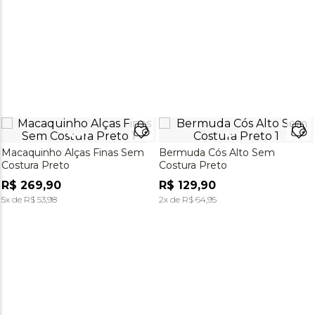
Macaquinho Alças Finas Sem
Bermuda Cós Alto Sem
Costura Preto
Costura Preto
R$
269
,
90
R$
129
,
90
5
x de
R$
53
,
98
2
x de
R$
64
,
95