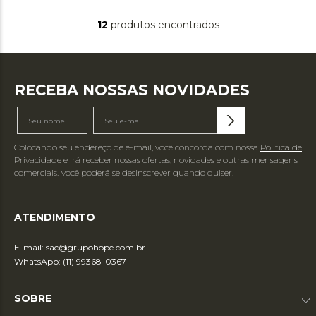
12
produtos
RECEBA NOSSAS NOVIDADES
Colocando seu endereço de e-mail, você concorda com nossa
Política de
Privacidade
e irá receber nossas ofertas, novidades e outras mensagens
comerciais. Você poderá se desinscrever quando quiser.
ATENDIMENTO
E-mail:
sac@grupohope.com.br
WhatsApp: (11) 99368-0367
SOBRE