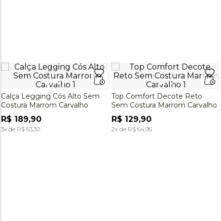
Calça Legging Cós Alto Sem
Top Comfort Decote Reto
Costura Marrom Carvalho
Sem Costura Marrom Carvalho
R$
189
,
90
R$
129
,
90
3
x de
R$
63
,
30
2
x de
R$
64
,
95