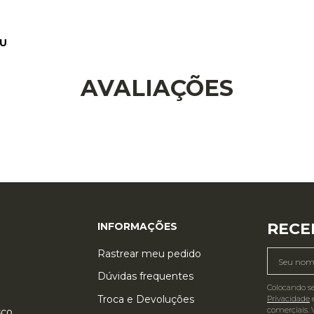
AVALIAÇÕES
RECE
INFORMAÇÕES
Rastrear meu pedido
Dúvidas frequentes
 TAMBÉM VIU
Colocando s
Troca e Devoluções
Privacidade
e
comerciais. 
sco