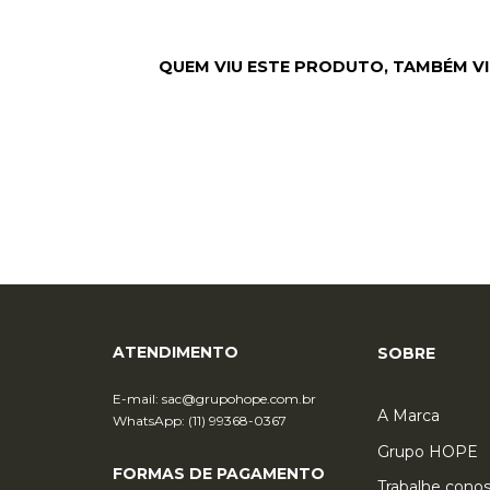
ATENDIMENTO
SOBRE
E-mail:
sac@grupohope.com.br
A Marca
WhatsApp: (11) 99368-0367
QUEM VIU ESTE PRODUTO,
Grupo HOPE
FORMAS DE PAGAMENTO
Trabalhe cono