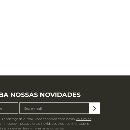
R$
89
,
90
Ver tudo para
""
BA NOSSAS NOVIDADES
eu endereço de e-mail, você concorda com nossa
Política de
 irá receber nossas ofertas, novidades e outras mensagens
Você poderá se desinscrever quando quiser.