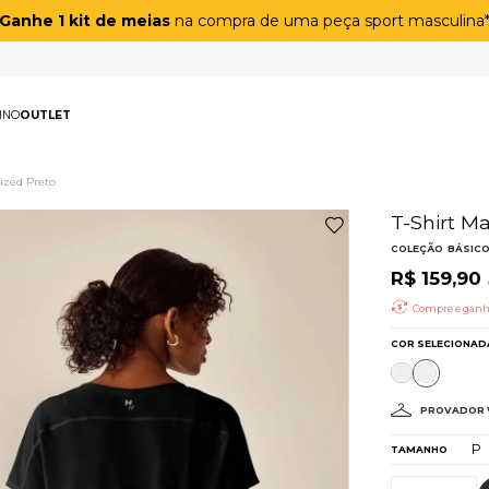
Ganhe 1 kit de meias
na compra de uma peça sport masculina
PAS
MASCULINO
OUTLET
TERMOS MAIS BUSCAD
ized Preto
1
º
biquíni
2
º
maiô
3
º
top
4
º
legging
5
º
calça
6
º
adapt
7
º
short
8
º
off white lunar