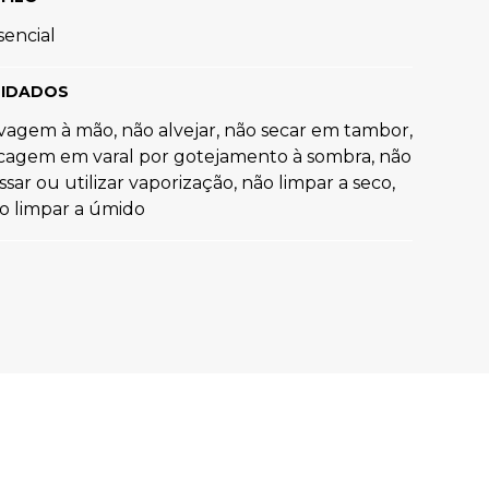
Ou
3
x
de
R$ 66,63
sem juros
sencial
Top Comfort Decote Reto Sem Costura Preto
IDADOS
R$
129
,
90
vagem à mão, não alvejar, não secar em tambor,
Ou
2
x
de
R$ 64,95
sem juros
cagem em varal por gotejamento à sombra, não
Top Comfort Decote Reto Sem Costura Marrom Carvalho
ssar ou utilizar vaporização, não limpar a seco,
o limpar a úmido
R$
129
,
90
Ou
2
x
de
R$ 64,95
sem juros
-
70%
Top Bojo Comfort Marrom Wood
De
R$
198
,
90
Para
R$
58
,
90
Top Alças Finas E Duplas Sem Costura Marrom Carvalho