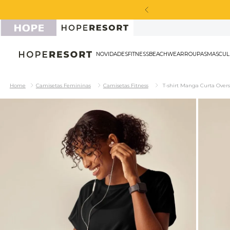
cabou de chegar!
NOVIDADES
FITNESS
BEACHWEAR
ROU
Camisetas Femininas
Camisetas Fitness
T-shirt Manga Curta Overs