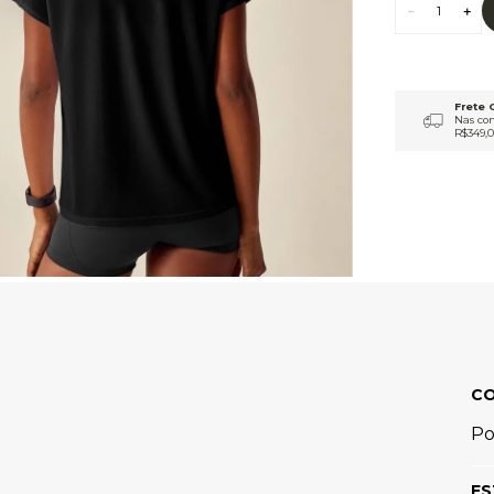
9
º
jaqueta
10
º
macacão
C
Po
ES