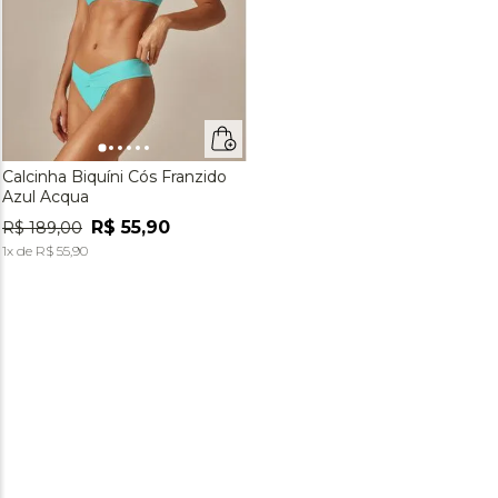
Calcinha Biquíni Cós Franzido
Azul Acqua
R$
55
,
90
R$
189
,
00
1
x de
R$
55
,
90