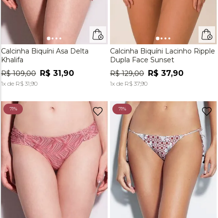
Calcinha Biquíni Asa Delta
Calcinha Biquíni Lacinho Ripple
Khalifa
Dupla Face Sunset
R$
31
,
90
R$
37
,
90
R$
109
,
00
R$
129
,
00
1
x de
R$
31
,
90
1
x de
R$
37
,
90
71%
71%