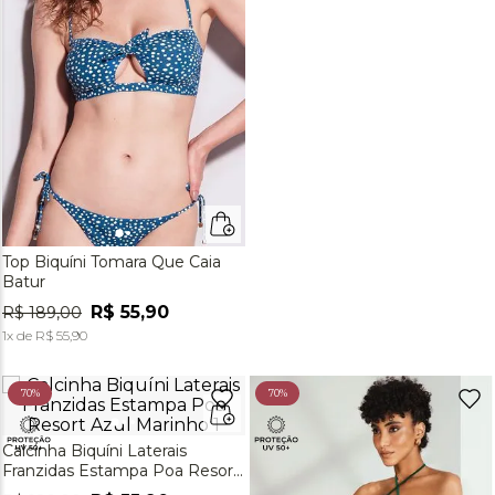
Top Biquíni Tomara Que Caia
Batur
R$
55
,
90
R$
189
,
00
1
x de
R$
55
,
90
70%
70%
Calcinha Biquíni Laterais
Franzidas Estampa Poa Resort
Azul Marinho