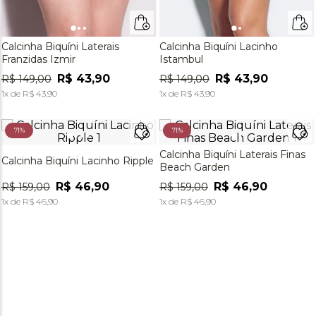
Calcinha Biquíni Laterais
Calcinha Biquíni Lacinho
Franzidas Izmir
Istambul
R$
43
,
90
R$
43
,
90
R$
149
,
00
R$
149
,
00
1
x de
R$
43
,
90
1
x de
R$
43
,
90
71%
71%
Calcinha Biquíni Laterais Finas
Calcinha Biquíni Lacinho Ripple
Beach Garden
R$
46
,
90
R$
46
,
90
R$
159
,
00
R$
159
,
00
1
x de
R$
46
,
90
1
x de
R$
46
,
90