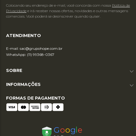
Colocando seu endereço de e-mail, você concorda com nossa
Política de
Privacidade
e irá receber nossas ofertas, novidades e outras mensagens
comerciais. Você poderá se desinscrever quando quiser.
ATENDIMENTO
E-mail:
sac@grupohope.com.br
WhatsApp: (11) 99368-0367
SOBRE
INFORMAÇÕES
FORMAS DE PAGAMENTO