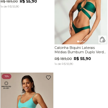
R$
55
,
90
R$
189
,
00
1
x de
R$
55
,
90
Calcinha Biquíni Laterais
Médias Bumbum Duplo Verde
Malaquita
R$
55
,
90
R$
189
,
00
1
x de
R$
55
,
90
70%