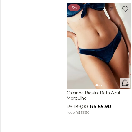
70%
Calcinha Biquíni Reta Azul
Mergulho
R$
55
,
90
R$
189
,
00
1
x de
R$
55
,
90