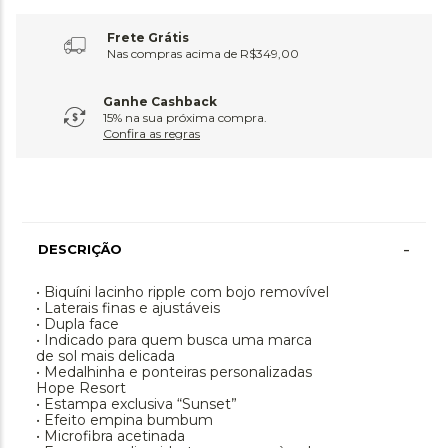
Frete Grátis
Nas compras acima de R$349,00
Ganhe Cashback
15% na sua próxima compra.
Confira as regras
-
DESCRIÇÃO
• Biquíni lacinho ripple com bojo removível
• Laterais finas e ajustáveis
• Dupla face
• Indicado para quem busca uma marca
de sol mais delicada
• Medalhinha e ponteiras personalizadas
Hope Resort
• Estampa exclusiva “Sunset”
• Efeito empina bumbum
• Microfibra acetinada