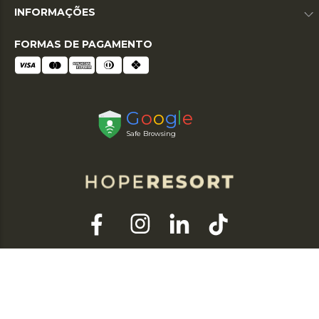
INFORMAÇÕES
FORMAS DE PAGAMENTO
© 2026 HOPE RESORT. TODOS OS DIREITOS RESERVADOS. RAZÃO SOCIAL:
HOPE DO NORDESTE LTDA | CNPJ: 03.007.414/0001-30 / TEL: (11) 3588-1199 |
END: RUA ARGEU BRAGA HERBSTER, 610 CENTRO – MARANGUAPE - CE