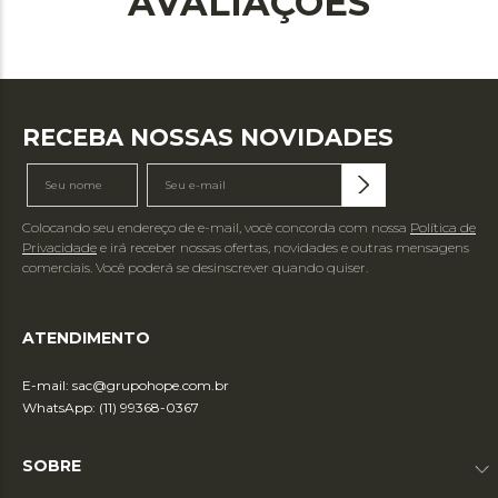
AVALIAÇÕES
RECEBA NOSSAS NOVIDADES
Colocando seu endereço de e-mail, você concorda com nossa
Política de
Privacidade
e irá receber nossas ofertas, novidades e outras mensagens
comerciais. Você poderá se desinscrever quando quiser.
ATENDIMENTO
E-mail:
sac@grupohope.com.br
WhatsApp: (11) 99368-0367
SOBRE