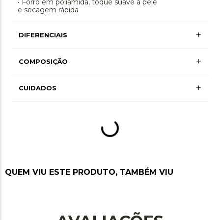
• Forro em poliamida, toque suave à pele
e secagem rápida
+
DIFERENCIAIS
Dupla Face
+
COMPOSIÇÃO
+ Mais Informações
+
Poliamida 90% • Elastano 10%
CUIDADOS
Lavagem à mão, não alvejar, não secar em
tambor, secagem na horizontal, não passar ou
utilizar vaporização, não limpar a seco, não
limpar a úmido
QUEM VIU ESTE PRODUTO, TAMBÉM VIU