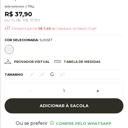
R$
129
,
00
(-
71%
)
R$
37
,
90
ou
1
x de
R$
37
,
90
Compre e ganhe
R$
5,68
de Cashback no Resort Club*
COR SELECIONADA:
SUNSET
PROVADOR VIRTUAL
TABELA DE MEDIDAS
G
P
M
EG
TAMANHO
－
＋
ADICIONAR À SACOLA
Ou se preferir
COMPRE PELO WHATSAPP