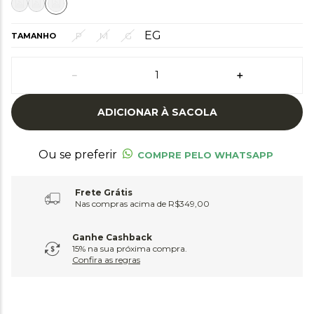
EG
P
M
G
TAMANHO
－
＋
ADICIONAR À SACOLA
Ou se preferir
COMPRE PELO WHATSAPP
Frete Grátis
Nas compras acima de R$349,00
Ganhe Cashback
15% na sua próxima compra.
Confira as regras