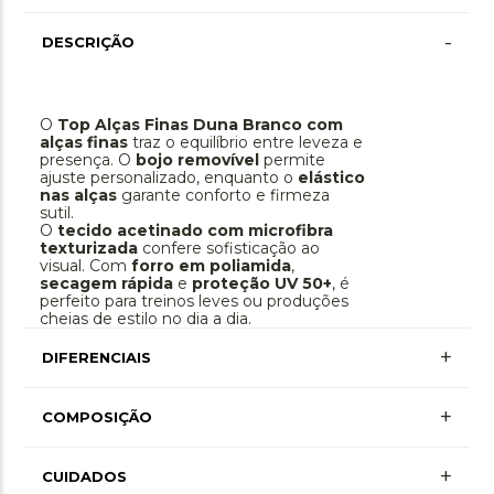
-
DESCRIÇÃO
O
Top Alças Finas Duna Branco com
alças finas
traz o equilíbrio entre leveza e
presença. O
bojo removível
permite
ajuste personalizado, enquanto o
elástico
nas alças
garante conforto e firmeza
sutil.
O
tecido acetinado com microfibra
texturizada
confere sofisticação ao
visual. Com
forro em poliamida
,
secagem rápida
e
proteção UV 50+
, é
perfeito para treinos leves ou produções
cheias de estilo no dia a dia.
+
DIFERENCIAIS
Proteção Uv
+
COMPOSIÇÃO
+ Mais Informações
+
Poliamida 85% • Elastano 15% • Forro Poliamida
CUIDADOS