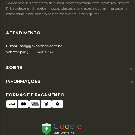
Colocando seu endereço de e-mail, você concorda com nossa
Política de
Privacidade
e irá receber nossas ofertas, novidades e outras mensagens
comerciais. Você poderá se desinscrever quando quiser.
ATENDIMENTO
E-mail:
sac@grupohope.com.br
WhatsApp: (11) 99368-0367
SOBRE
INFORMAÇÕES
FORMAS DE PAGAMENTO