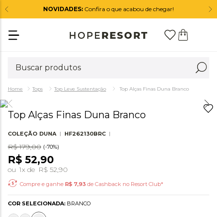
NOVIDADES:
Confira o que acabou de chegar!
Tops
Top Leve Sustentação
Top Alças Finas Duna Branco
Top Alças Finas Duna Branco
COLEÇÃO
DUNA
HF262130BRC
R$
179
,
00
(-
70%
)
R$
52
,
90
ou
1
x de
R$
52
,
90
Compre e ganhe
R$
7,93
de Cashback no Resort Club*
COR SELECIONADA:
BRANCO