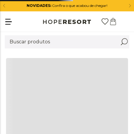
NOVIDADES:
Confira o que acabou de chegar!
+
DESCRIÇÃO
+
DIFERENCIAIS
+
COMPOSIÇÃO
+
CUIDADOS
QUEM VIU ESTE PRODUTO, TAMBÉM VIU