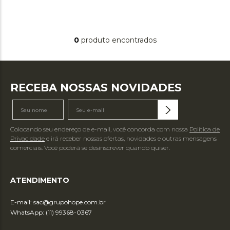
0
produto
RECEBA NOSSAS NOVIDADES
Colocando seu endereço de e-mail, você concorda com nossa
Política de
Privacidade
e irá receber nossas ofertas, novidades e outras mensagens
comerciais. Você poderá se desinscrever quando quiser.
ATENDIMENTO
E-mail:
sac@grupohope.com.br
WhatsApp: (11) 99368-0367