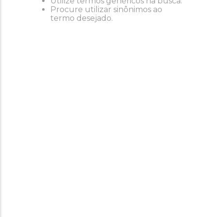
Utilize termos genéricos na busca.
Procure utilizar sinônimos ao
termo desejado.