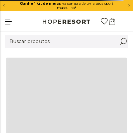
Ganhe 1 kit de meias
na compra de uma peça sport
+
masculina*
DESCRIÇÃO
+
DIFERENCIAIS
+
COMPOSIÇÃO
+
CUIDADOS
QUEM VIU ESTE PRODUTO, TAMBÉM VIU