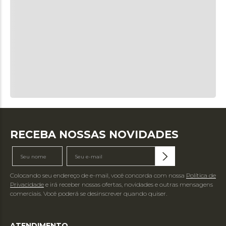
RECEBA NOSSAS NOVIDADES
Colocando seu endereço de e-mail, você concorda com nossa
Política de
Privacidade
e irá receber nossas ofertas, novidades e outras mensagens
comerciais. Você poderá se desinscrever quando quiser.
ATENDIMENTO