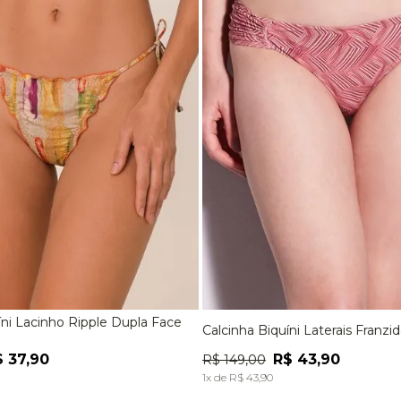
9
º
jaqueta
10
º
macacão
íni Lacinho Ripple Dupla Face
Calcinha Biquíni Laterais Franzi
M
G
EG
P
M
G
$
37
,
90
R$
43
,
90
R$
149
,
00
ADICIONAR À SACOLA
ADICIONAR À SACOL
1
x de
R$
43
,
90