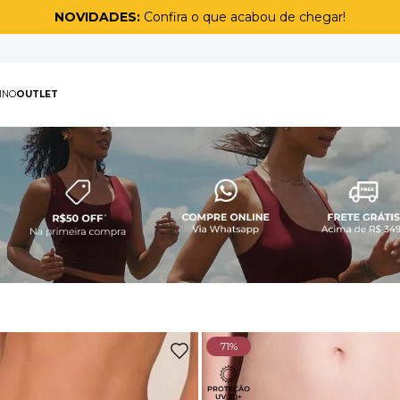
Ganhe 1 kit de meias
na compra de uma peça sport masculina
PAS
MASCULINO
OUTLET
TERMOS MAIS BUSCAD
1
º
biquíni
2
º
maiô
3
º
top
4
º
legging
5
º
calça
6
º
adapt
71%
7
º
short
8
º
off white lunar