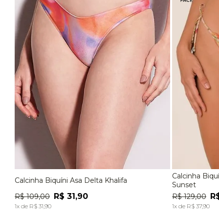
Calcinha Biqu
Calcinha Biquíni Asa Delta Khalifa
P
M
G
P
Sunset
R$
31
,
90
R
R$
109
,
00
R$
129
,
00
ADICIONAR À SACOLA
1
x de
R$
31
,
90
1
x de
R$
37
,
90