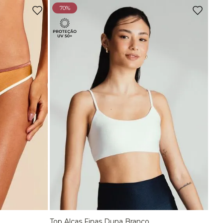
Ou
2
x
de
R$ 72,45
sem juros
70%
Top Comfort Decote Reto Sem Costura Preto
R$
129
,
90
Ou
2
x
de
R$ 64,95
sem juros
Top Comfort Decote Reto Sem Costura Marrom Carvalho
R$
129
,
90
Ou
2
x
de
R$ 64,95
sem juros
-
70%
Top Bojo Comfort Marrom Wood
De
R$
198
,
90
Para
R$
58
,
90
Top Alças Finas E Duplas Sem Costura Marrom Carvalho
Top Alças Finas Duna Branco