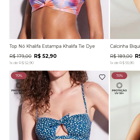
Top Nó Khalifa Estampa Khalifa Tie Dye
Calcinha Biqu
P
M
G
P
R$
52
,
90
R
R$
179
,
00
R$
189
,
00
ADICIONAR À SACOLA
1
x de
R$
52
,
90
1
x de
R$
55
,
90
70%
70%