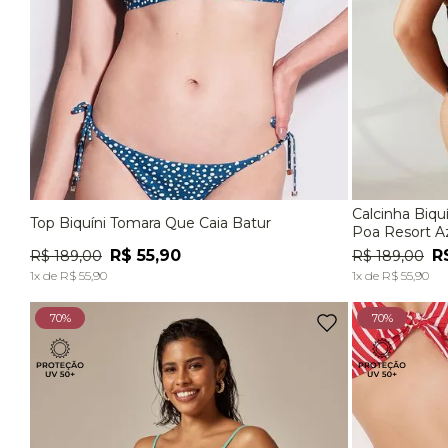
Calcinha Biquíni 
Top Biquíni Tomara Que Caia Batur
P
M
G
P
Poa Resort A
R$
55
,
90
R
R$
189
,
00
R$
189
,
00
ADICIONAR À SACOLA
1
x de
R$
55
,
90
1
x de
R$
55
,
90
70%
70%