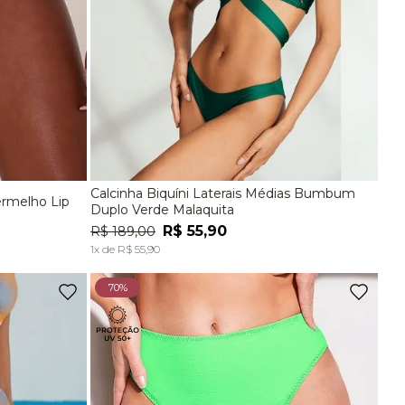
Calcinha Biquíni Laterais Médias Bumbum
ermelho Lip
EG
P
M
G
Duplo Verde Malaquita
R$
55
,
90
R$
189
,
00
A
ADICIONAR À SACOLA
1
x de
R$
55
,
90
70%