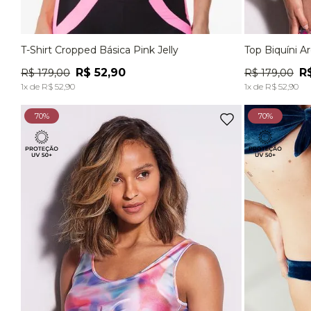
T-Shirt Cropped Básica Pink Jelly
Top Biquíni A
P
M
G
EG
P
R$
52
,
90
R
R$
179
,
00
R$
179
,
00
ADICIONAR À SACOLA
1
x de
R$
52
,
90
1
x de
R$
52
,
90
70%
70%