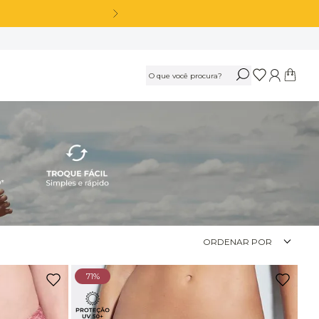
*
OS
Calça Legging Cós Alto Sem Costura Azul Marinho Navy
R$
189
,
90
Ou
3
x
de
R$ 63,30
sem juros
Calça Legging Cós Alto Sem Costura Preto
ORDENAR POR
R$
189
,
90
71%
Ou
3
x
de
R$ 63,30
sem juros