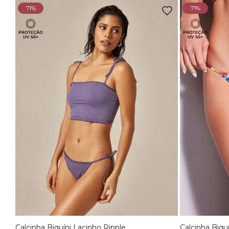
71%
71%
Calcinha Biquíni Lacinho Ripple
Calcinha Biqu