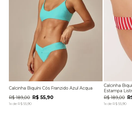
Calcinha Biqu
Calcinha Biquíni Cós Franzido Azul Acqua
P
M
G
P
Estampa List
R$
55
,
90
R
R$
189
,
00
R$
189
,
00
ADICIONAR À SACOLA
1
x de
R$
55
,
90
1
x de
R$
55
,
90