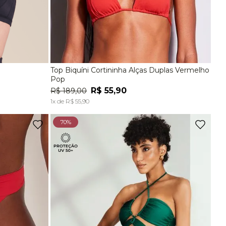
Top Biquíni Cortininha Alças Duplas Vermelho
EG
P
M
G
Pop
R$
55
,
90
R$
189
,
00
A
ADICIONAR À SACOLA
1
x de
R$
55
,
90
70%