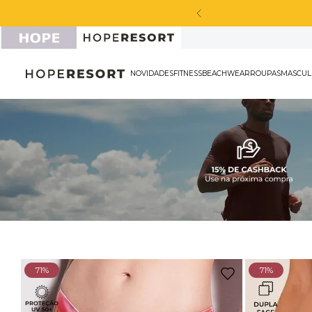
cabou de chegar!
NOVIDADES
FITNESS
BEACHWEAR
ROU
71%
71%