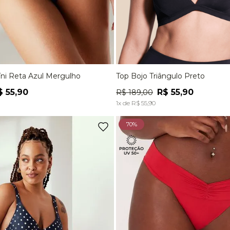
íni Reta Azul Mergulho
Top Bojo Triângulo Preto
M
G
P
M
G
$
55
,
90
R$
55
,
90
R$
189
,
00
ADICIONAR À SACOLA
ADICIONAR À SACOL
1
x de
R$
55
,
90
70%