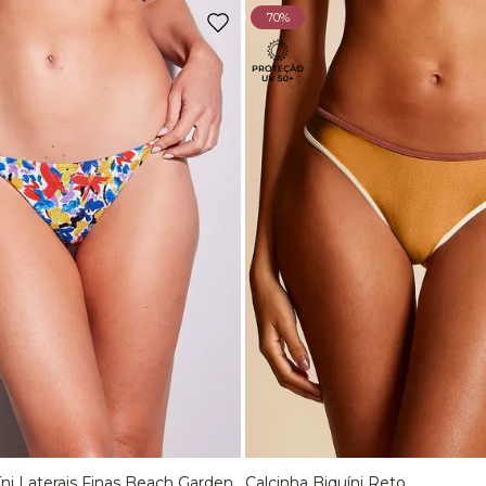
70%
íni Laterais Finas Beach Garden
Calcinha Biquíni Reto