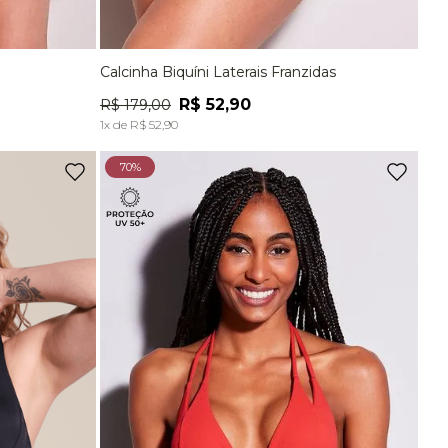
Calcinha Biquíni Laterais Franzidas
G
P
M
G
EG
R$
52
,
90
R$
179
,
00
A
ADICIONAR À SACOLA
1
x de
R$
52
,
90
70%