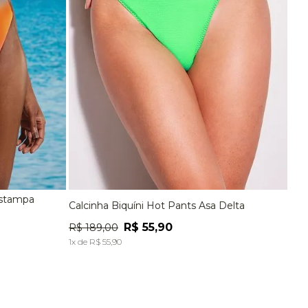
Estampa
Calcinha Biquíni Hot Pants Asa Delta
EG
P
M
G
EG
R$
55
,
90
R$
189
,
00
A
ADICIONAR À SACOLA
1
x de
R$
55
,
90