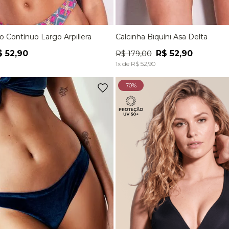
ro Contínuo Largo Arpillera
Calcinha Biquíni Asa Delta
M
G
P
M
$
52
,
90
R$
52
,
90
R$
179
,
00
ADICIONAR À SACOLA
ADICIONAR À SACOL
1
x de
R$
52
,
90
70%