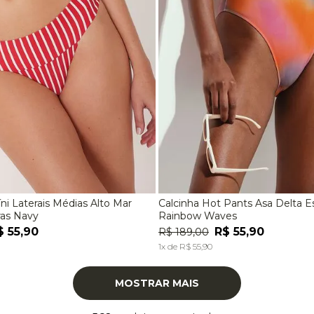
íni Laterais Médias Alto Mar
Calcinha Hot Pants Asa Delta 
M
G
EG
P
M
G
ras Navy
Rainbow Waves
$
55
,
90
R$
55
,
90
R$
189
,
00
ADICIONAR À SACOLA
ADICIONAR À SACOL
1
x de
R$
55
,
90
MOSTRAR MAIS