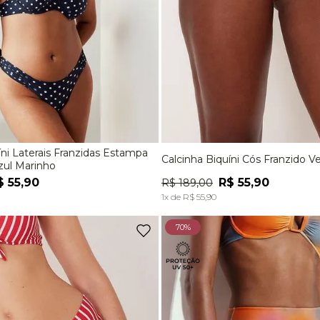
Laterais Franzidas Estampa
Calcinha Biquíni Cós Franzido V
M
G
EG
P
M
G
zul Marinho
$
55
,
90
R$
55
,
90
R$
189
,
00
ADICIONAR À SACOLA
ADICIONAR À SACOL
1
x de
R$
55
,
90
70%