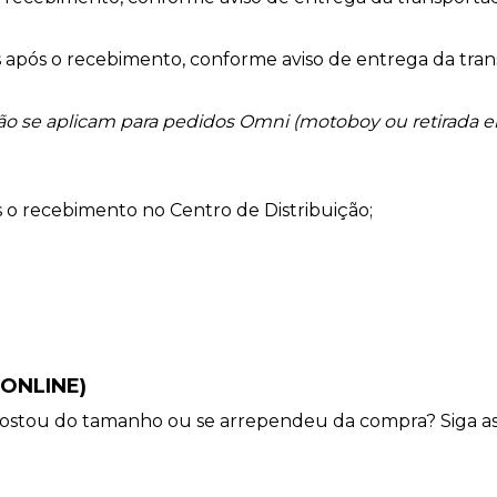
9
º
jaqueta
10
º
macacão
dos após o recebimento, conforme aviso de entrega da tra
ão se aplicam para pedidos Omni (motoboy ou retirada em
ós o recebimento no Centro de Distribuição;
ONLINE)
ostou do tamanho ou se arrependeu da compra? Siga as 