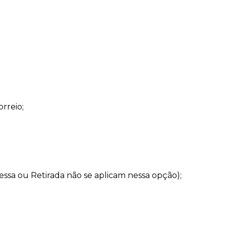
Ou
2
x
de
R$ 72,45
sem juros
Top Comfort Decote Reto Sem Costura Preto
R$
129
,
90
Ou
2
x
de
R$ 64,95
sem juros
Top Comfort Decote Reto Sem Costura Marrom Carvalho
orreio;
R$
129
,
90
Ou
2
x
de
R$ 64,95
sem juros
-
70%
Top Bojo Comfort Marrom Wood
De
R$
198
,
90
sa ou Retirada não se aplicam nessa opção);
Para
R$
58
,
90
Top Alças Finas E Duplas Sem Costura Marrom Carvalho