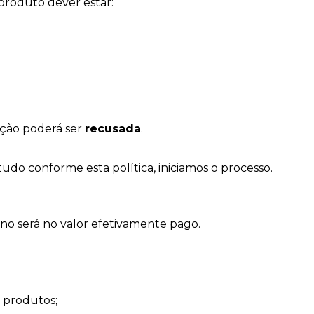
 produto dever estar:
l
ução poderá ser
recusada
.
udo conforme esta política, iniciamos o processo.
no será no valor efetivamente pago.
 produtos;