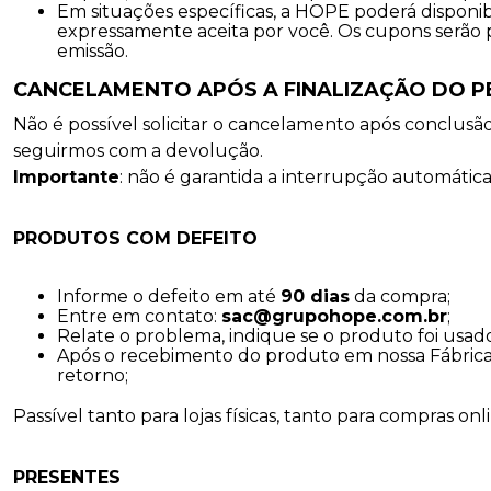
Em situações específicas, a HOPE poderá disponi
expressamente aceita por você. Os cupons serão pes
emissão.
CANCELAMENTO APÓS A FINALIZAÇÃO DO P
Não é possível solicitar o cancelamento após conclusão
seguirmos com a devolução.
Importante
: não é garantida a interrupção automátic
PRODUTOS COM DEFEITO
Informe o defeito em até
90 dias
da compra;
Entre em contato:
sac@grupohope.com.br
;
Relate o problema, indique se o produto foi usado 
Após o recebimento do produto em nossa Fábrica,
retorno;
Passível tanto para lojas físicas, tanto para compras onl
PRESENTES