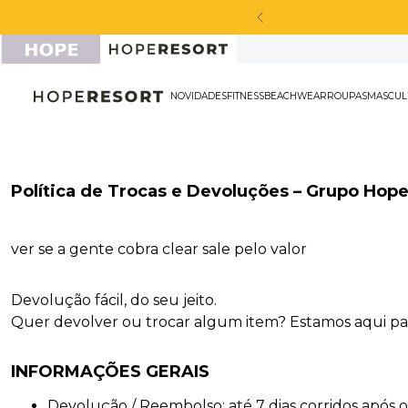
NOVIDADES
FITNESS
BEACHWEAR
ROU
Política de Trocas e Devoluções – Grupo Hop
ver se a gente cobra clear sale pelo valor
Devolução fácil, do seu jeito.
Quer devolver ou trocar algum item? Estamos aqui para 
INFORMAÇÕES GERAIS
Devolução / Reembolso: até 7 dias corridos após 