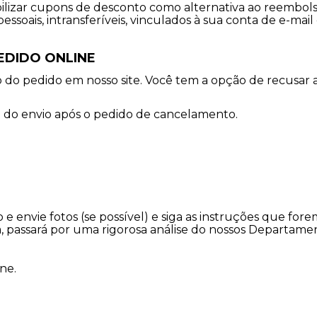
bilizar cupons de desconto como alternativa ao reembols
soais, intransferíveis, vinculados à sua conta de e-mail 
EDIDO ONLINE
 do pedido em nosso site. Você tem a opção de recusar a
a do envio após o pedido de cancelamento.
e envie fotos (se possível) e siga as instruções que fore
 passará por uma rigorosa análise do nossos Departamen
ine.