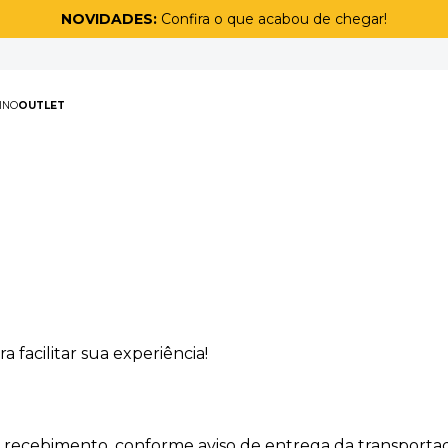
NOVIDADES:
Confira o que acabou de chegar!
PAS
MASCULINO
OUTLET
TERMOS MAIS BUSCAD
1
º
biquíni
e
2
º
maiô
3
º
top
4
º
legging
5
º
calça
facilitar sua experiência!
6
º
adapt
7
º
short
8
º
off white lunar
o recebimento, conforme aviso de entrega da transporta