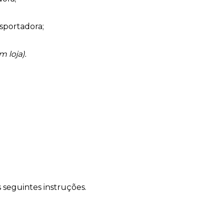
Calça Legging Cós Alto Sem Costura Marrom Carvalho
nsportadora;
R$
189
,
90
Ou
3
x
de
R$ 63,30
sem juros
 loja).
Top Alças Finas E Duplas Sem Costura Azul Marinho Navy
R$
89
,
90
-
70%
Top Bojo Sustentação Preto
De
R$
198
,
00
Para
R$
58
,
90
-
50%
Calça Bailarina Preto
seguintes instruções.
De
R$
289
,
90
Para
R$
144
,
90