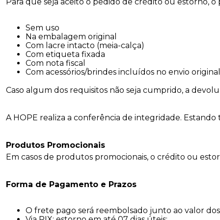
Para que seja aceito o pedido de crédito ou estorno, o
Sem uso
Na embalagem original
Com lacre intacto (meia-calça)
Com etiqueta fixada
Com nota fiscal
Com acessórios/brindes incluídos no envio origina
Caso algum dos requisitos não seja cumprido, a devol
A HOPE realiza a conferência de integridade. Estando t
Produtos Promocionais
Em casos de produtos promocionais, o crédito ou estor
Forma de Pagamento e Prazos
O frete pago será reembolsado junto ao valor dos
Via PIX: estorno em até 07 dias úteis;