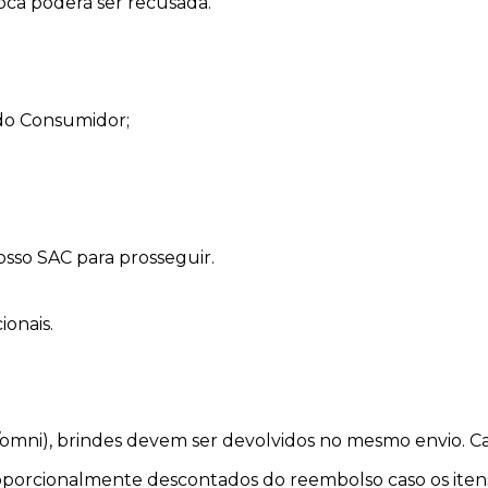
roca poderá ser recusada.
 do Consumidor;
osso SAC para prosseguir.
ionais.
omni), brindes devem ser devolvidos no mesmo envio. Ca
oporcionalmente descontados do reembolso caso os iten