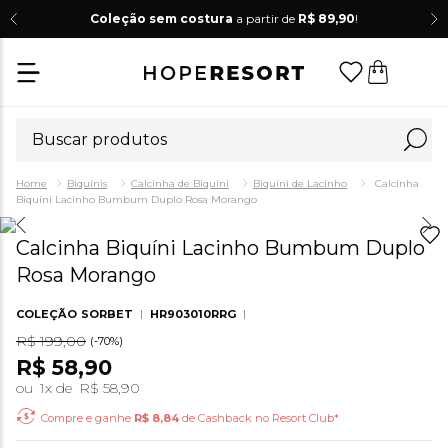
Coleção sem costura
a partir de
R$ 89,90
!
Biquínis
Calcinha de Biquíni
Biquíni de Lacinho
Calcinha
Biquíni Lacinho Bumbum Duplo Rosa Morango
Calcinha Biquíni Lacinho Bumbum Duplo
Rosa Morango
COLEÇÃO
SORBET
HR903010RRG
R$
199
,
00
(-
70%
)
R$
58
,
90
ou
1
x de
R$
58
,
90
Compre e ganhe
R$
8,84
de Cashback no Resort Club*