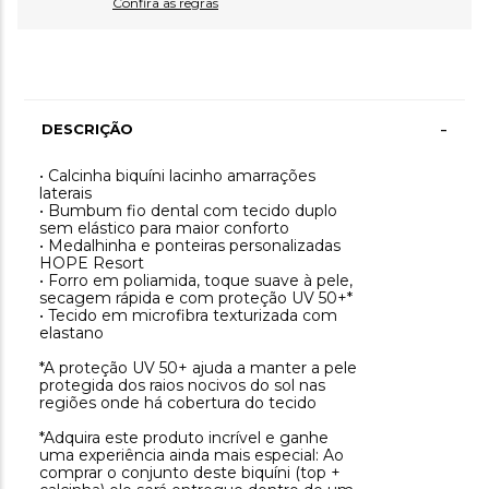
Confira as regras
-
DESCRIÇÃO
• Calcinha biquíni lacinho amarrações
laterais
• Bumbum fio dental com tecido duplo
sem elástico para maior conforto
• Medalhinha e ponteiras personalizadas
HOPE Resort
• Forro em poliamida, toque suave à pele,
secagem rápida e com proteção UV 50+*
• Tecido em microfibra texturizada com
elastano
*A proteção UV 50+ ajuda a manter a pele
protegida dos raios nocivos do sol nas
regiões onde há cobertura do tecido
*Adquira este produto incrível e ganhe
uma experiência ainda mais especial: Ao
comprar o conjunto deste biquíni (top +