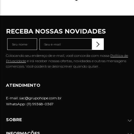
RECEBA NOSSAS NOVIDADES
Colocando seu endereço de e-mail, você concorda com nossa
Política de
Privacidade
e irá receber nossas ofertas, novidades e outras mensagens
comerciais. Você poderá se desinscrever quando quiser.
ATENDIMENTO
E-mail:
sac@grupohope.com.br
WhatsApp: (11) 99368-0367
SOBRE
INFORMAÇÕES