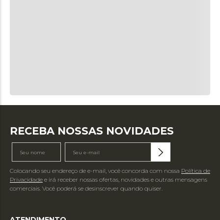
RECEBA NOSSAS NOVIDADES
Colocando seu endereço de e-mail, você concorda com nossa
Política de
Privacidade
e irá receber nossas ofertas, novidades e outras mensagens
comerciais. Você poderá se desinscrever quando quiser.
ATENDIMENTO