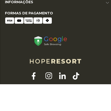
INFORMAÇÕES
FORMAS DE PAGAMENTO
© 2026 HOPE RESORT. TODOS OS DIREITOS RESERVADOS. RAZÃO SOCIAL:
HOPE DO NORDESTE LTDA | CNPJ: 03.007.414/0001-30 / TEL: (11) 3588-1199 |
END: RUA ARGEU BRAGA HERBSTER, 610 CENTRO – MARANGUAPE - CE