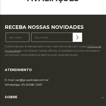
RECEBA NOSSAS NOVIDADES
Colocando seu endereço de e-mail, você concorda com nossa
Política de
Privacidade
e irá receber nossas ofertas, novidades e outras mensagens
comerciais. Você poderá se desinscrever quando quiser.
ATENDIMENTO
E-mail:
sac@grupohope.com.br
WhatsApp: (11) 99368-0367
SOBRE