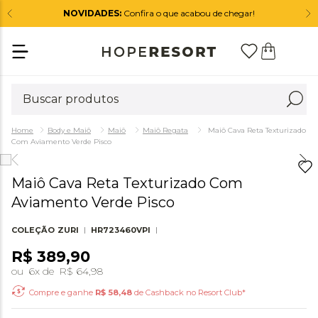
NOVIDADES:
Confira o que acabou de chegar!
Body e Maiô
Maiô
Maiô Regata
Maiô Cava Reta Texturizado
Com Aviamento Verde Pisco
Maiô Cava Reta Texturizado Com
Aviamento Verde Pisco
COLEÇÃO
ZURI
HR723460VPI
R$
389
,
90
ou
6
x de
R$
64
,
98
Compre e ganhe
R$
58,48
de Cashback no Resort Club*