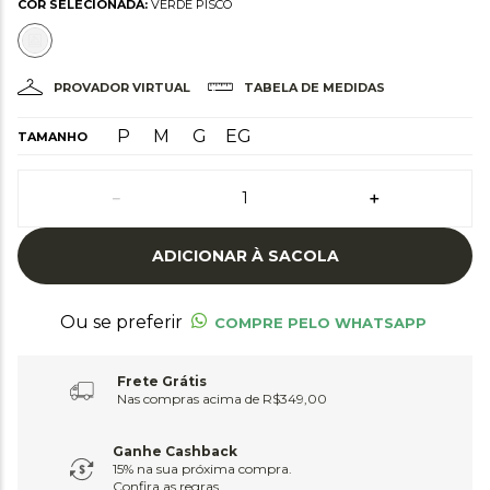
COR SELECIONADA:
VERDE PISCO
PROVADOR VIRTUAL
TABELA DE MEDIDAS
P
M
G
EG
TAMANHO
－
＋
ADICIONAR À SACOLA
Ou se preferir
COMPRE PELO WHATSAPP
Frete Grátis
Nas compras acima de R$349,00
Ganhe Cashback
15% na sua próxima compra.
Confira as regras