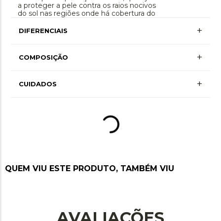
a proteger a pele contra os raios nocivos
do sol nas regiões onde há cobertura do
tecido.
+
DIFERENCIAIS
Proteção Uv
+
COMPOSIÇÃO
+ Mais Informações
+
Poliamida 94% • Elastano 6% • Forro Poliamida
CUIDADOS
90% • Forro Elastano 10% • Forro Bojo
Removivel Poli 100%
Lavagem à mão, não alvejar, não secar em
tambor, secagem em varal por gotejamento,
não passar ou utilizar vaporização, não limpar
a seco, não limpar a úmido
QUEM VIU ESTE PRODUTO, TAMBÉM VIU
AVALIAÇÕES