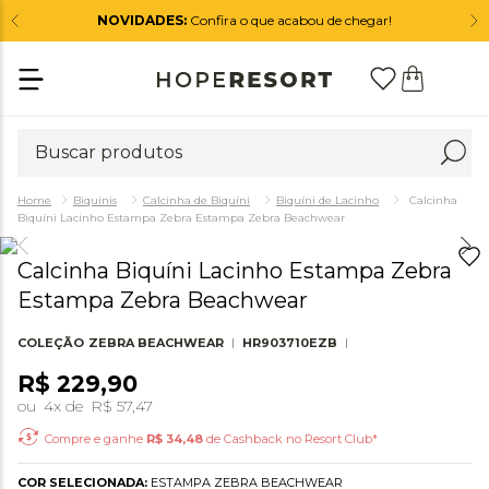
NOVIDADES:
Confira o que acabou de chegar!
Biquínis
Calcinha de Biquíni
Biquíni de Lacinho
Calcinha
Biquíni Lacinho Estampa Zebra Estampa Zebra Beachwear
Calcinha Biquíni Lacinho Estampa Zebra
Estampa Zebra Beachwear
COLEÇÃO
ZEBRA BEACHWEAR
HR903710EZB
R$
229
,
90
ou
4
x de
R$
57
,
47
Compre e ganhe
R$
34,48
de Cashback no Resort Club*
COR SELECIONADA:
ESTAMPA ZEBRA BEACHWEAR