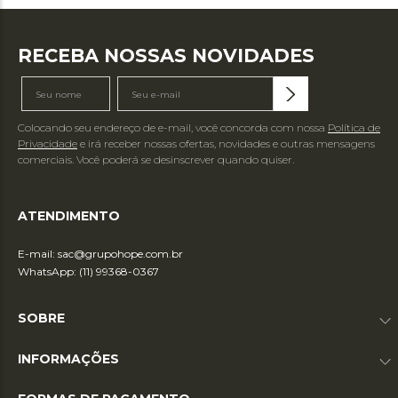
RECEBA NOSSAS NOVIDADES
Colocando seu endereço de e-mail, você concorda com nossa
Política de
Privacidade
e irá receber nossas ofertas, novidades e outras mensagens
comerciais. Você poderá se desinscrever quando quiser.
ATENDIMENTO
E-mail:
sac@grupohope.com.br
WhatsApp: (11) 99368-0367
SOBRE
INFORMAÇÕES