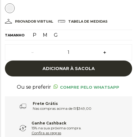
PROVADOR VIRTUAL
TABELA DE MEDIDAS
P
M
G
TAMANHO
－
＋
ADICIONAR À SACOLA
Ou se preferir
COMPRE PELO WHATSAPP
Frete Grátis
Nas compras acima de R$349,00
Ganhe Cashback
15% na sua próxima compra.
Confira as regras