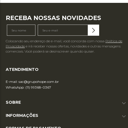
RECEBA NOSSAS NOVIDADES
Colocando seu endereço de e-mail, você concorda com nossa
Política de
Privacidade
e irá receber nossas ofertas, novidades e outras mensagens
comerciais. Você poderá se desinscrever quando quiser.
ATENDIMENTO
E-mail:
sac@grupohope.com.br
WhatsApp: (11) 99368-0367
SOBRE
INFORMAÇÕES