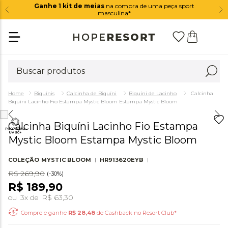
Ganhe 1 kit de meias
na compra de uma peça sport
masculina*
Biquínis
Calcinha de Biquíni
Biquíni de Lacinho
Calcinha
Biquíni Lacinho Fio Estampa Mystic Bloom Estampa Mystic Bloom
Calcinha Biquíni Lacinho Fio Estampa
Mystic Bloom Estampa Mystic Bloom
COLEÇÃO
MYSTIC BLOOM
HR913620EYB
R$
269
,
90
(-
30%
)
R$
189
,
90
ou
3
x de
R$
63
,
30
Compre e ganhe
R$
28,48
de Cashback no Resort Club*