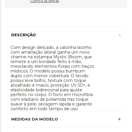
Confira as regras
-
DESCRIÇÃO
Com design delicado, a calcinha lacinho
com amarração lateral ganha um novo
charme na estampa Mystic Bloom, que
remete a um bordado feito à mão,
mesclando elementos florais com traços
místicos. O modelo possui bumbum
duplo com menor cobertura. O tecido
possui leve brilho, textura com toque
atoalhado e macio, proteção UV 50+, e
elasticidade bidirecional para ajuste
perfeito no corpo. O forro em microfibra
com elastano de poliamida traz toque
suave à pele, secagem rápida e garante
conforto em todo tempo de uso.
MEDIDAS DA MODELO