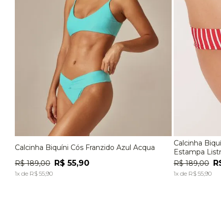
Calcinha Biqu
Calcinha Biquíni Cós Franzido Azul Acqua
P
M
G
P
Estampa List
R$
55
,
90
R
R$
189
,
00
R$
189
,
00
ADICIONAR À SACOLA
1
x de
R$
55
,
90
1
x de
R$
55
,
90