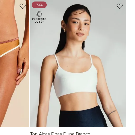
Ou
3
x
de
R$ 66,63
sem juros
70%
Top Comfort Decote Reto Sem Costura Preto
R$
129
,
90
Ou
2
x
de
R$ 64,95
sem juros
Top Comfort Decote Reto Sem Costura Marrom Carvalho
R$
129
,
90
Ou
2
x
de
R$ 64,95
sem juros
-
70%
Top Bojo Comfort Marrom Wood
De
R$
198
,
90
Para
R$
58
,
90
Top Alças Finas E Duplas Sem Costura Marrom Carvalho
Top Alças Finas Duna Branco