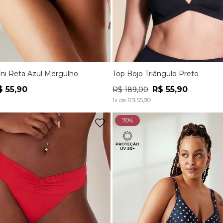
íni Reta Azul Mergulho
Top Bojo Triângulo Preto
M
G
P
M
G
$
55
,
90
R$
55
,
90
R$
189
,
00
ADICIONAR À SACOLA
ADICIONAR À SACOL
1
x de
R$
55
,
90
70%