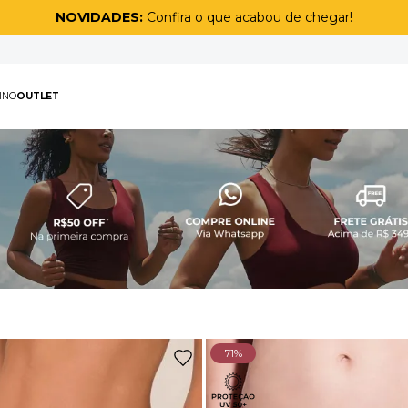
Ganhe 1 kit de meias
na compra de uma peça sport masculina
PAS
MASCULINO
OUTLET
TERMOS MAIS BUSCAD
1
º
biquíni
2
º
maiô
3
º
top
4
º
legging
5
º
calça
6
º
short
71%
7
º
off white lunar
8
º
adapt