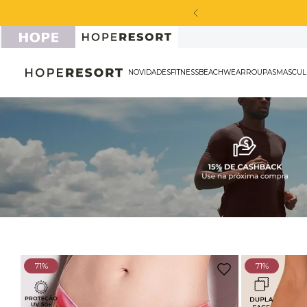
cabou de chegar!
NOVIDADES
FITNESS
BEACHWEAR
ROU
71%
71%