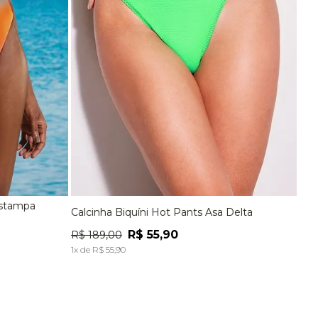
Estampa
Calcinha Biquíni Hot Pants Asa Delta
EG
P
M
G
EG
R$
55
,
90
R$
189
,
00
A
ADICIONAR À SACOLA
1
x de
R$
55
,
90