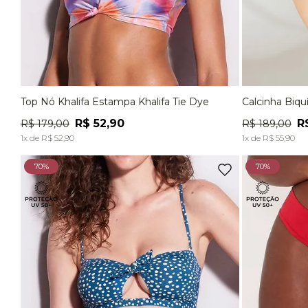
Top Nó Khalifa Estampa Khalifa Tie Dye
Calcinha Biqu
P
M
G
P
R$
52
,
90
R
R$
179
,
00
R$
189
,
00
ADICIONAR À SACOLA
1
x de
R$
52
,
90
1
x de
R$
55
,
90
70%
70%