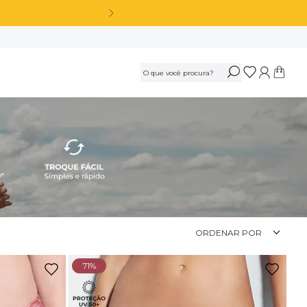
*
OS
Calça Legging Cós Alto Sem Costura Azul Marinho Navy
R$
189
,
90
Ou
3
x
de
R$ 63,30
sem juros
Calça Legging Cós Alto Sem Costura Preto
ORDENAR POR
R$
189
,
90
71%
Ou
3
x
de
R$ 63,30
sem juros