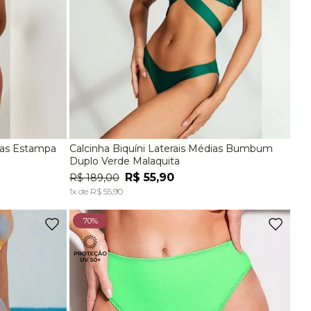
ampa
Calcinha Biquíni Laterais Médias Bumbum
EG
P
M
G
Duplo Verde Malaquita
R$
55
,
90
R$
189
,
00
A
ADICIONAR À SACOLA
1
x de
R$
55
,
90
70%