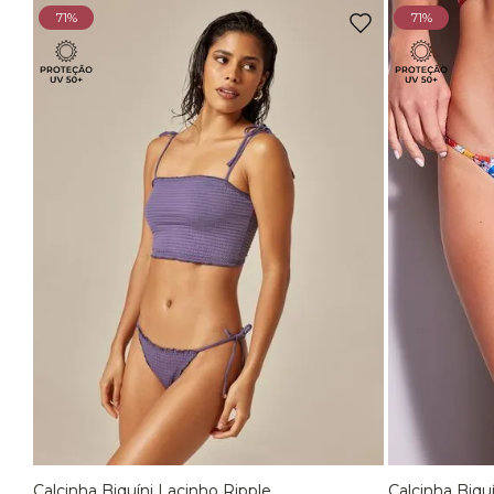
71%
71%
Calcinha Biquíni Lacinho Ripple
Calcinha Biqu