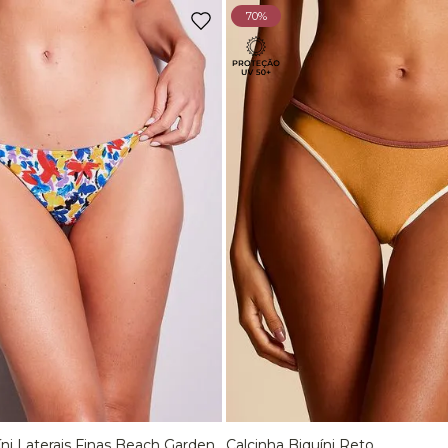
70%
íni Laterais Finas Beach Garden
Calcinha Biquíni Reto