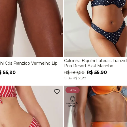
Calcinha Biquíni Laterais Franzidas Est
íni Cós Franzido Vermelho Lip
M
G
EG
P
M
G
Poa Resort Azul Marinho
$
55
,
90
R$
55
,
90
R$
189
,
00
ADICIONAR À SACOLA
ADICIONAR À SACOL
1
x de
R$
55
,
90
70%