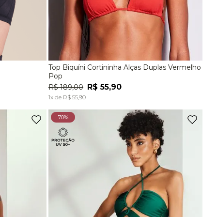
Top Biquíni Cortininha Alças Duplas Vermelho
EG
P
M
G
Pop
R$
55
,
90
R$
189
,
00
A
ADICIONAR À SACOLA
1
x de
R$
55
,
90
70%