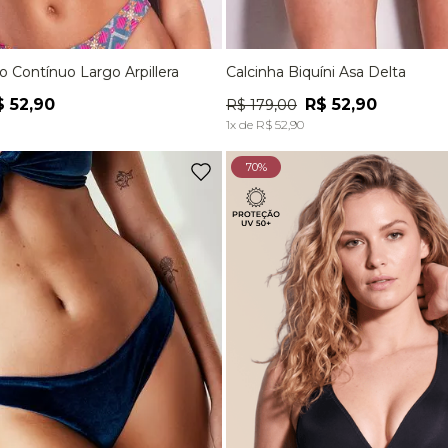
ro Contínuo Largo Arpillera
Calcinha Biquíni Asa Delta
M
G
P
M
$
52
,
90
R$
52
,
90
R$
179
,
00
ADICIONAR À SACOLA
ADICIONAR À SACOL
1
x de
R$
52
,
90
70%