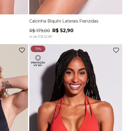
Calcinha Biquíni Laterais Franzidas
G
P
M
G
EG
R$
52
,
90
R$
179
,
00
A
ADICIONAR À SACOLA
1
x de
R$
52
,
90
70%