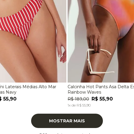
íni Laterais Médias Alto Mar
Calcinha Hot Pants Asa Delta 
M
G
EG
P
M
G
ras Navy
Rainbow Waves
$
55
,
90
R$
55
,
90
R$
189
,
00
ADICIONAR À SACOLA
ADICIONAR À SACOL
1
x de
R$
55
,
90
MOSTRAR MAIS