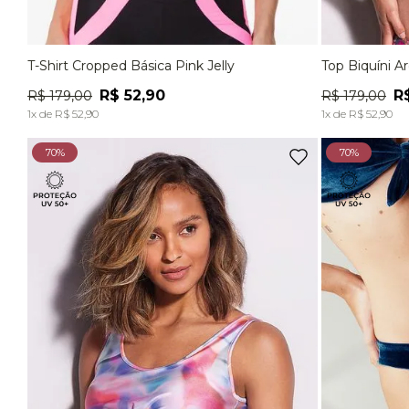
T-Shirt Cropped Básica Pink Jelly
Top Biquíni A
P
M
G
EG
P
R$
52
,
90
R
R$
179
,
00
R$
179
,
00
ADICIONAR À SACOLA
1
x de
R$
52
,
90
1
x de
R$
52
,
90
70%
70%