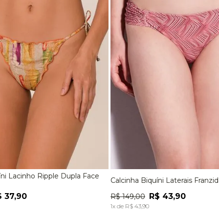
9
º
macacão
10
º
jaqueta
íni Lacinho Ripple Dupla Face
Calcinha Biquíni Laterais Franzi
M
G
EG
P
M
G
$
37
,
90
R$
43
,
90
R$
149
,
00
ADICIONAR À SACOLA
ADICIONAR À SACOL
1
x de
R$
43
,
90