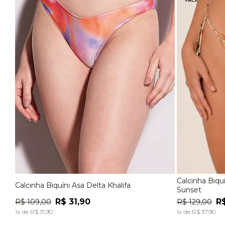
Calcinha Biqu
Calcinha Biquíni Asa Delta Khalifa
P
M
G
P
Sunset
R$
31
,
90
R
R$
109
,
00
R$
129
,
00
ADICIONAR À SACOLA
1
x de
R$
31
,
90
1
x de
R$
37
,
90