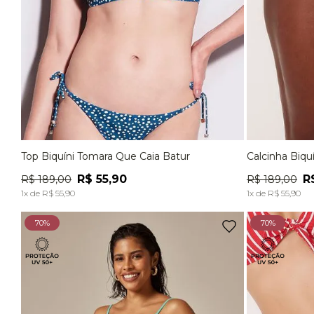
Top Biquíni Tomara Que Caia Batur
Calcinha Biqu
P
M
G
P
R$
55
,
90
R
R$
189
,
00
R$
189
,
00
ADICIONAR À SACOLA
1
x de
R$
55
,
90
1
x de
R$
55
,
90
70%
70%