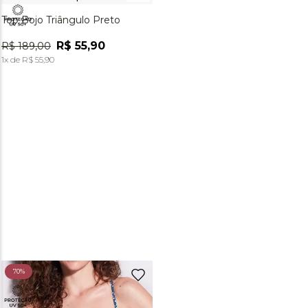
Top Bojo Triângulo Preto
R$
55
,
90
R$
189
,
00
1
x de
R$
55
,
90
70%