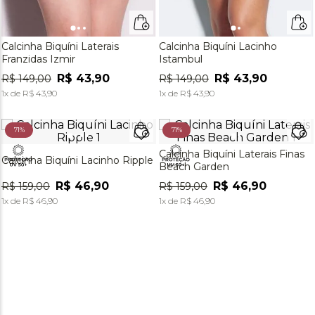
Calcinha Biquíni Laterais
Calcinha Biquíni Lacinho
Franzidas Izmir
Istambul
R$
43
,
90
R$
43
,
90
R$
149
,
00
R$
149
,
00
1
x de
R$
43
,
90
1
x de
R$
43
,
90
71%
71%
Calcinha Biquíni Laterais Finas
Calcinha Biquíni Lacinho Ripple
Beach Garden
R$
46
,
90
R$
46
,
90
R$
159
,
00
R$
159
,
00
1
x de
R$
46
,
90
1
x de
R$
46
,
90