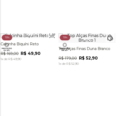
70%
70%
Calcinha Biquíni Reto
Top Alças Finas Duna Branco
R$
49
,
90
R$
169
,
00
R$
52
,
90
R$
179
,
00
1
x de
R$
49
,
90
1
x de
R$
52
,
90