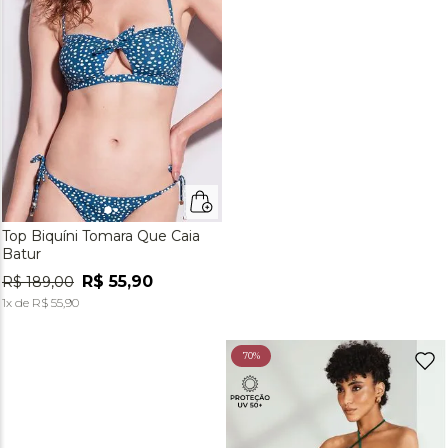
Top Biquíni Tomara Que Caia
Batur
R$
55
,
90
R$
189
,
00
1
x de
R$
55
,
90
70%