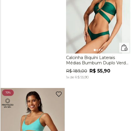
Calcinha Biquíni Laterais
Médias Bumbum Duplo Verde
Malaquita
R$
55
,
90
R$
189
,
00
1
x de
R$
55
,
90
70%