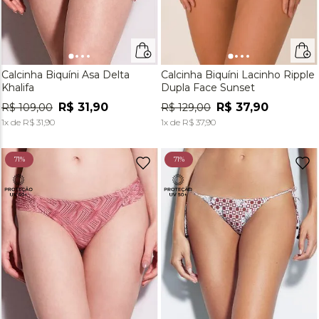
Calcinha Biquíni Asa Delta
Calcinha Biquíni Lacinho Ripple
Khalifa
Dupla Face Sunset
R$
31
,
90
R$
37
,
90
R$
109
,
00
R$
129
,
00
1
x de
R$
31
,
90
1
x de
R$
37
,
90
71%
71%