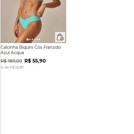
Calcinha Biquíni Cós Franzido
Azul Acqua
R$
55
,
90
R$
189
,
00
1
x de
R$
55
,
90