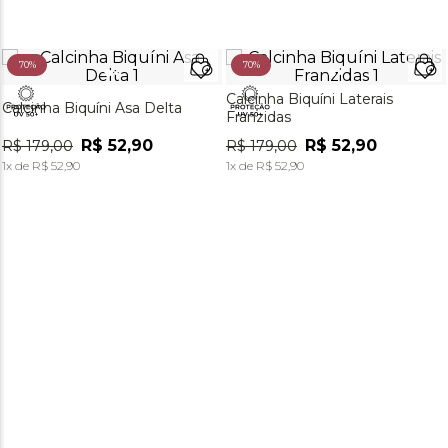
70%
70%
Calcinha Biquíni Laterais
Calcinha Biquíni Asa Delta
Franzidas
R$
52
,
90
R$
52
,
90
R$
179
,
00
R$
179
,
00
1
x de
R$
52
,
90
1
x de
R$
52
,
90