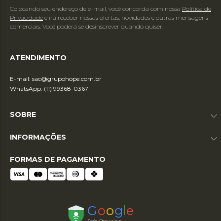
Colocando seu endereço de e-mail, você concorda com nossa
Política de
Privacidade
e irá receber nossas ofertas, novidades e outras mensagens
comerciais. Você poderá se desinscrever quando quiser.
ATENDIMENTO
E-mail:
sac@grupohope.com.br
WhatsApp: (11) 99368-0367
SOBRE
INFORMAÇÕES
FORMAS DE PAGAMENTO