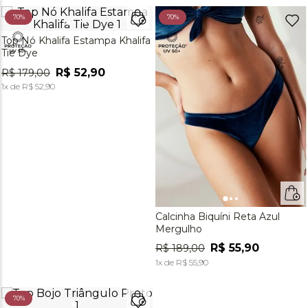
70%
70%
Top Nó Khalifa Estampa Khalifa
Tie Dye
R$
52
,
90
R$
179
,
00
1
x de
R$
52
,
90
Calcinha Biquíni Reta Azul
Mergulho
R$
55
,
90
R$
189
,
00
1
x de
R$
55
,
90
70%