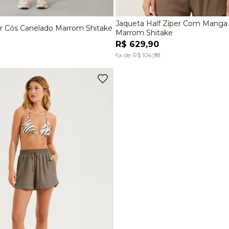
Jaqueta Half Zíper Com Manga
r Cós Canelado Marrom Shitake
M
G
P
M
Marrom Shitake
R$
629
,
90
ADICIONAR À SACOLA
ADICIONAR À SACOL
6
x de
R$
104
,
98