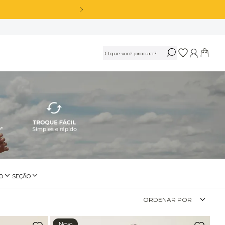
*
OS
Calça Legging Cós Alto Sem Costura Azul Marinho Navy
R$
189
,
90
Ou
3
x
de
R$ 63,30
sem juros
Calça Legging Cós Alto Sem Costura Preto
O
SEÇÃO
eminino
Fitness
R$
189
,
90
ORDENAR POR
Ou
3
x
de
R$ 63,30
sem juros
Beachwear
Novo