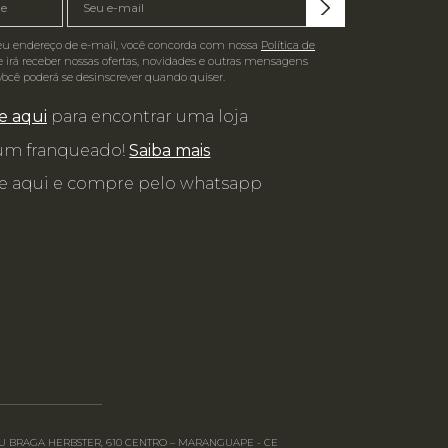
eu endereço de e-mail, você concorda com nossa
Política de
 irá receber nossas ofertas, novidades e outras mensagens
Você poderá se desinscrever quando quiser.
e aqui
para encontrar uma loja
 um franqueado!
Saiba mais
e aqui e compre pelo whatsapp
RGEU BRAGA HERBSTER, 610 CENTRO – MARANGUAPE - CE