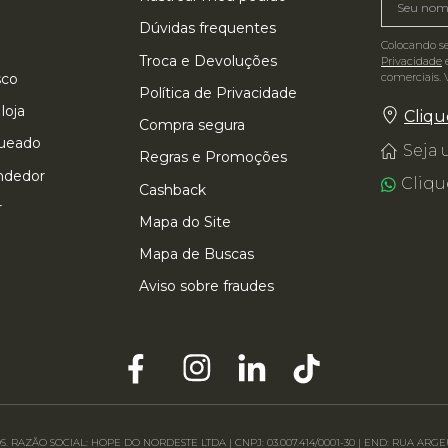
Dúvidas frequentes
Colocando s
Troca e Devoluções
Privacidade
e
comerciais. 
sco
Política de Privacidade
loja
Cliqu
Compra segura
queado
Seja
Regras e Promoções
ndedor
Cliqu
Cashback
r
Mapa do Site
Mapa de Buscas
Aviso sobre fraudes
. RAZÃO SOCIAL: HOPE DO NORDESTE LTDA | CNPJ: 03.007.414/0001-30 | END: RUA A