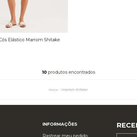
Cós Elástico Marrom Shitake
M
G
ADICIONAR À SACOLA
10
produtos
marrom shitake
RECE
INFORMAÇÕES
Rastrear meu pedido