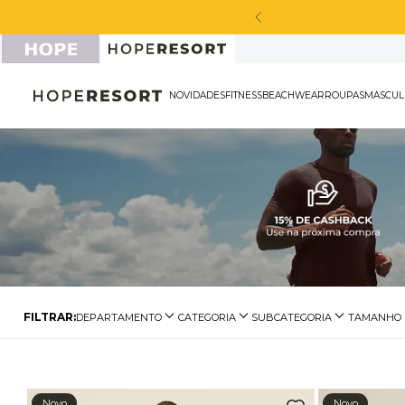
cabou de chegar!
NOVIDADES
FITNESS
BEACHWEAR
ROU
DEPARTAMENTO
CATEGORIA
SUBCATEGORIA
TAMANHO
Moda Praia
Roupas de Praia
Blusa
P
Legging
Calça Legging
Calça de Praia
M
Shorts e Saia
Shorts Fitness
Shorts de Praia
G
Novo
Novo