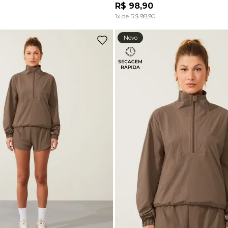
R$
98
,
90
ADICIONAR À SACOLA
ADICIONAR À SACOL
1
x de
R$
98
,
90
Novo