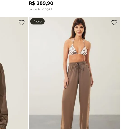
Ou
2
x
de
R$ 72,45
sem juros
R$
289
,
90
A
ADICIONAR À SACOLA
5
x de
R$
57
,
98
Top Comfort Decote Reto Sem Costura Marrom Carvalho
Novo
R$
129
,
90
Ou
2
x
de
R$ 64,95
sem juros
Top Comfort Decote Reto Sem Costura Preto
R$
129
,
90
Ou
2
x
de
R$ 64,95
sem juros
Top Alças Finas E Duplas Sem Costura Marrom Carvalho
R$
89
,
90
-
70%
Top Bojo Comfort Marrom Wood
De
R$
198
,
90