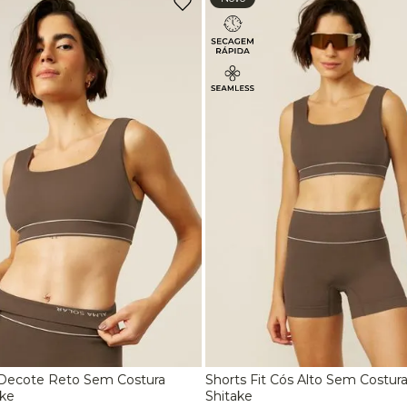
Seamless Adapt
De R$ 300,00 a R$ 399,99
Curto
9
º
jaqueta
Acima de R$ 400,00
Manga Curta
10
º
off white lunar
Manga Longa
Sem Bojo
Sem Costura
Decote Reto Sem Costura
Shorts Fit Cós Alto Sem Costu
M
G
P
M
ke
Shitake