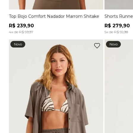
Top Bojo Comfort Nadador Marrom Shitake
Shorts Runne
P
M
G
EG
P
R$
239
,
90
R$
279
,
90
ADICIONAR À SACOLA
4
x de
R$
59
,
97
5
x de
R$
55
,
98
Novo
Novo