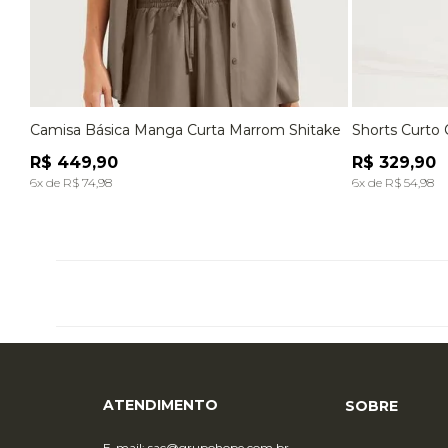
Camisa Básica Manga Curta Marrom Shitake
Shorts Curto 
P
M
G
P
R$
449
,
90
R$
329
,
90
ADICIONAR À SACOLA
6
x de
R$
74
,
98
6
x de
R$
54
,
98
ATENDIMENTO
SOBRE
E-mail:
sac@grupohope.com.br