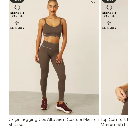
Tops
Top Média Sustentação
EG
Casaco Fitness
Jaqueta Fitness Feminina
Calça Legging Cós Alto Sem Costura Marrom
Top Comfort 
P
M
G
P
Shitake
Marrom Shita