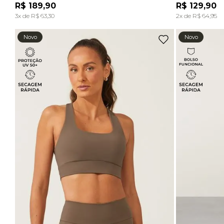
R$
189
,
90
R$
129
,
90
ADICIONAR À SACOLA
3
x de
R$
63
,
30
2
x de
R$
64
,
95
Novo
Novo