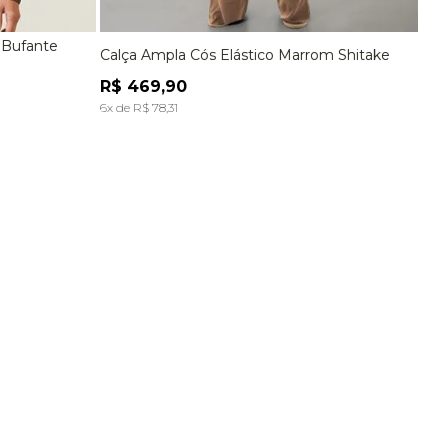
Para
R$
58
,
90
 Bufante
Calça Ampla Cós Elástico Marrom Shitake
G
P
M
G
Ver tudo para
""
R$
469
,
90
A
ADICIONAR À SACOLA
6
x de
R$
78
,
31