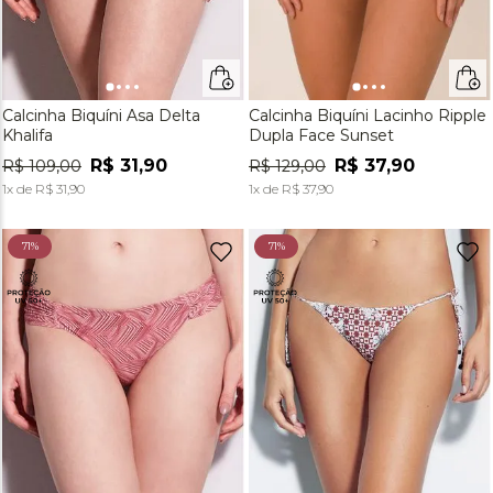
Calcinha Biquíni Asa Delta
Calcinha Biquíni Lacinho Ripple
Khalifa
Dupla Face Sunset
R$
31
,
90
R$
37
,
90
R$
109
,
00
R$
129
,
00
1
x de
R$
31
,
90
1
x de
R$
37
,
90
71%
71%