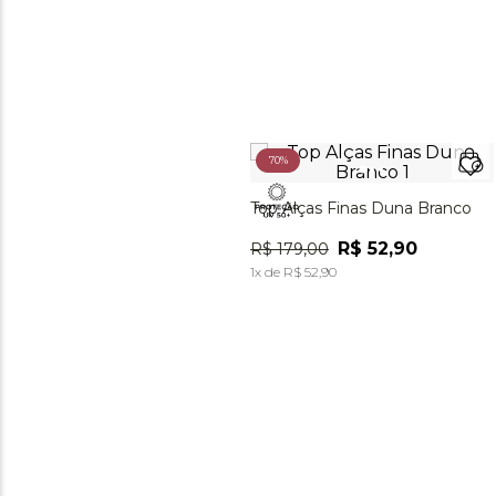
70%
Top Alças Finas Duna Branco
R$
52
,
90
R$
179
,
00
1
x de
R$
52
,
90