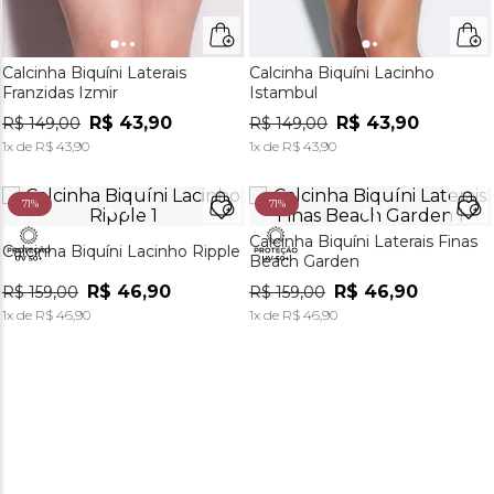
Calcinha Biquíni Laterais
Calcinha Biquíni Lacinho
Franzidas Izmir
Istambul
R$
43
,
90
R$
43
,
90
R$
149
,
00
R$
149
,
00
1
x de
R$
43
,
90
1
x de
R$
43
,
90
71%
71%
Calcinha Biquíni Laterais Finas
Calcinha Biquíni Lacinho Ripple
Beach Garden
R$
46
,
90
R$
46
,
90
R$
159
,
00
R$
159
,
00
1
x de
R$
46
,
90
1
x de
R$
46
,
90