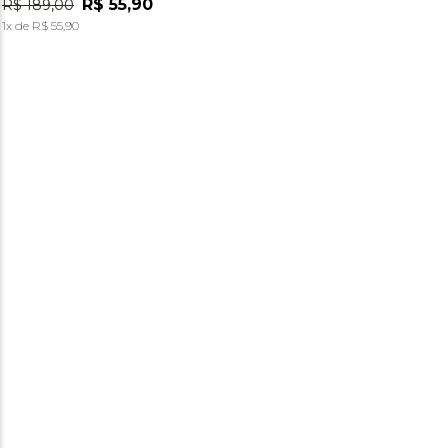
R$
55
,
90
R$
189
,
00
1
x de
R$
55
,
90