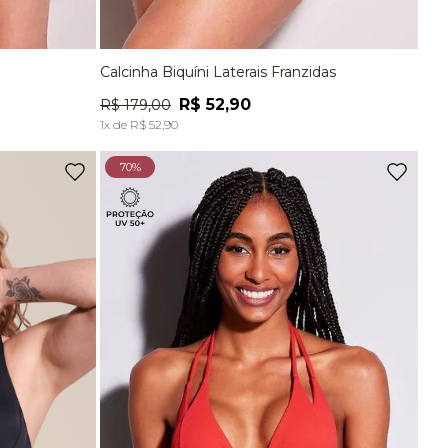
Calcinha Biquíni Laterais Franzidas
G
P
M
G
EG
R$
52
,
90
R$
179
,
00
A
ADICIONAR À SACOLA
1
x de
R$
52
,
90
70%