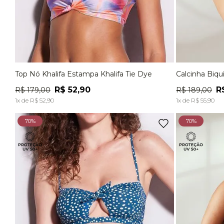
Top Nó Khalifa Estampa Khalifa Tie Dye
Calcinha Biqu
P
M
G
P
R$
52
,
90
R
R$
179
,
00
R$
189
,
00
ADICIONAR À SACOLA
1
x de
R$
52
,
90
1
x de
R$
55
,
90
70%
70%