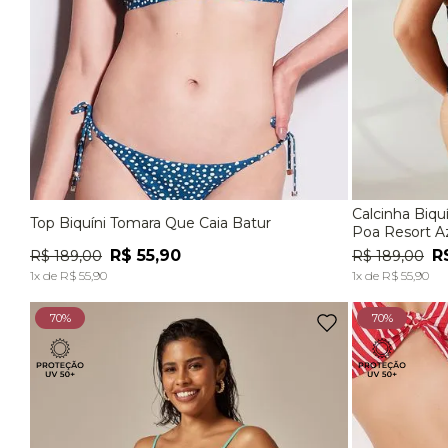
Calcinha Biquíni 
Top Biquíni Tomara Que Caia Batur
P
M
G
P
Poa Resort A
R$
55
,
90
R
R$
189
,
00
R$
189
,
00
ADICIONAR À SACOLA
1
x de
R$
55
,
90
1
x de
R$
55
,
90
70%
70%