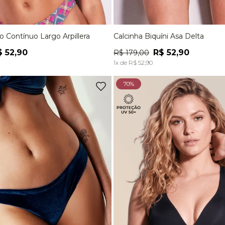
ro Contínuo Largo Arpillera
Calcinha Biquíni Asa Delta
M
G
P
M
$
52
,
90
R$
52
,
90
R$
179
,
00
ADICIONAR À SACOLA
ADICIONAR À SACOL
1
x de
R$
52
,
90
70%