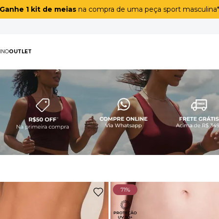
Coleção sem costura
a partir de
R$ 89,90
!
PAS
MASCULINO
OUTLET
TERMOS MAIS BUSCAD
1
º
biquíni
2
º
maiô
3
º
top
4
º
legging
5
º
calça
6
º
adapt
71%
7
º
short
8
º
off white lunar