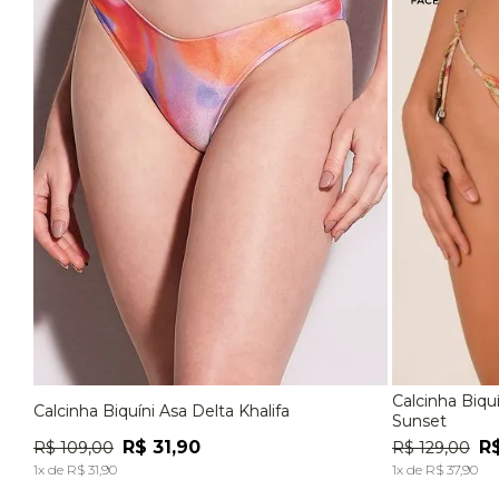
Calcinha Biqu
Calcinha Biquíni Asa Delta Khalifa
P
M
G
P
Sunset
R$
31
,
90
R
R$
109
,
00
R$
129
,
00
ADICIONAR À SACOLA
1
x de
R$
31
,
90
1
x de
R$
37
,
90