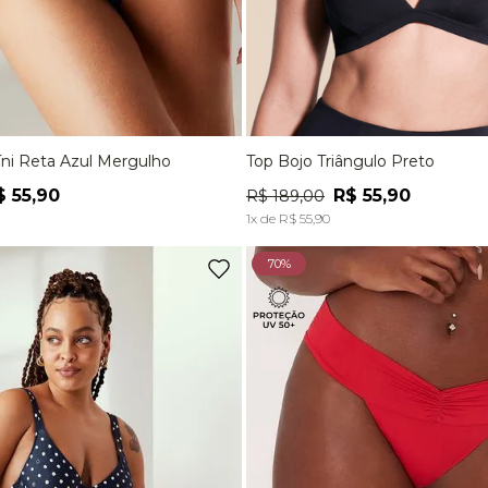
íni Reta Azul Mergulho
Top Bojo Triângulo Preto
M
G
P
M
G
$
55
,
90
R$
55
,
90
R$
189
,
00
ADICIONAR À SACOLA
ADICIONAR À SACOL
1
x de
R$
55
,
90
70%