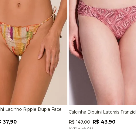
9
º
jaqueta
10
º
macacão
íni Lacinho Ripple Dupla Face
Calcinha Biquíni Laterais Franzi
M
G
EG
P
M
G
$
37
,
90
R$
43
,
90
R$
149
,
00
ADICIONAR À SACOLA
ADICIONAR À SACOL
1
x de
R$
43
,
90