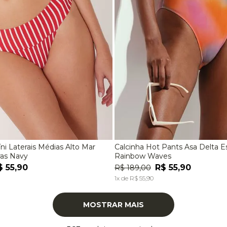
íni Laterais Médias Alto Mar
Calcinha Hot Pants Asa Delta 
M
G
EG
P
M
G
ras Navy
Rainbow Waves
$
55
,
90
R$
55
,
90
R$
189
,
00
ADICIONAR À SACOLA
ADICIONAR À SACOL
1
x de
R$
55
,
90
MOSTRAR MAIS