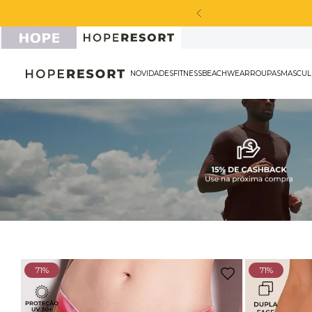
a peça sport masculina*
NOVIDADES
FITNESS
BEACHWEAR
ROU
71%
71%