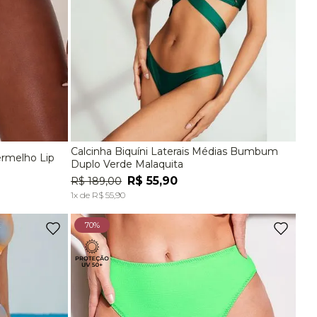
Calcinha Biquíni Laterais Médias Bumbum
ermelho Lip
EG
P
M
G
Duplo Verde Malaquita
R$
55
,
90
R$
189
,
00
A
ADICIONAR À SACOLA
1
x de
R$
55
,
90
70%