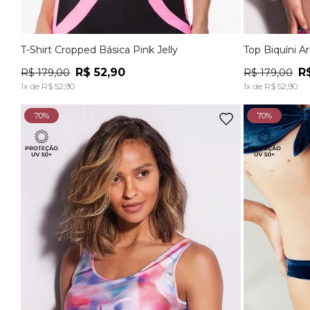
T-Shirt Cropped Básica Pink Jelly
Top Biquíni A
P
M
G
EG
P
R$
52
,
90
R
R$
179
,
00
R$
179
,
00
ADICIONAR À SACOLA
1
x de
R$
52
,
90
1
x de
R$
52
,
90
70%
70%