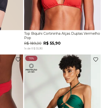
Top Biquíni Cortininha Alças Duplas Vermelho
EG
P
M
G
Pop
R$
55
,
90
R$
189
,
00
A
ADICIONAR À SACOLA
1
x de
R$
55
,
90
70%