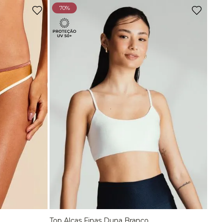
Ou
3
x
de
R$ 66,63
sem juros
70%
Top Comfort Decote Reto Sem Costura Preto
R$
129
,
90
Ou
2
x
de
R$ 64,95
sem juros
Top Comfort Decote Reto Sem Costura Marrom Carvalho
R$
129
,
90
Ou
2
x
de
R$ 64,95
sem juros
-
70%
Top Bojo Comfort Marrom Wood
De
R$
198
,
90
Para
R$
58
,
90
Top Alças Finas E Duplas Sem Costura Marrom Carvalho
Top Alças Finas Duna Branco