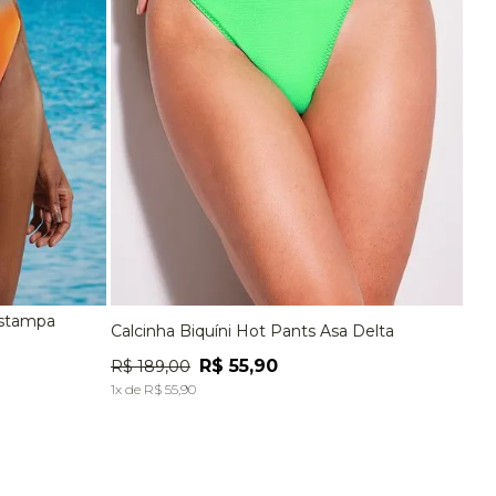
Estampa
Calcinha Biquíni Hot Pants Asa Delta
EG
P
M
G
EG
R$
55
,
90
R$
189
,
00
A
ADICIONAR À SACOLA
1
x de
R$
55
,
90