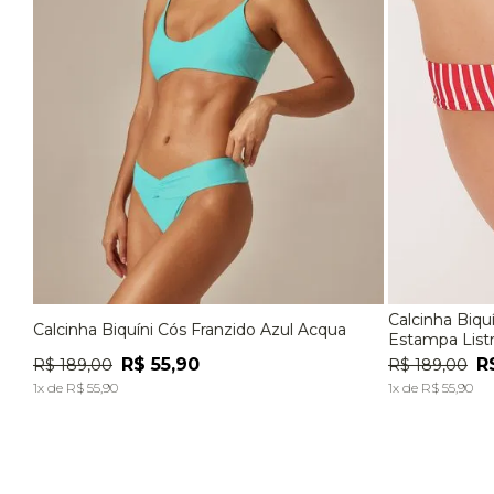
Calcinha Biqu
Calcinha Biquíni Cós Franzido Azul Acqua
P
M
G
P
Estampa List
R$
55
,
90
R
R$
189
,
00
R$
189
,
00
ADICIONAR À SACOLA
1
x de
R$
55
,
90
1
x de
R$
55
,
90