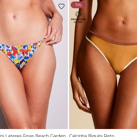
70%
íni Laterais Finas Beach Garden
Calcinha Biquíni Reto