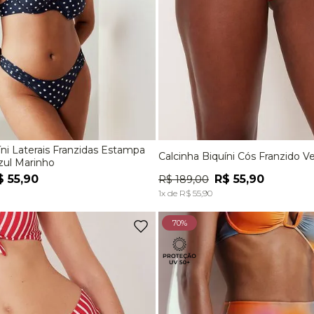
Laterais Franzidas Estampa
Calcinha Biquíni Cós Franzido V
M
G
EG
P
M
G
zul Marinho
$
55
,
90
R$
55
,
90
R$
189
,
00
ADICIONAR À SACOLA
ADICIONAR À SACOL
1
x de
R$
55
,
90
70%