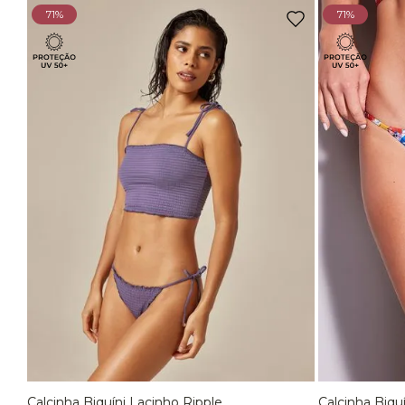
71%
71%
Calcinha Biquíni Lacinho Ripple
Calcinha Biqu