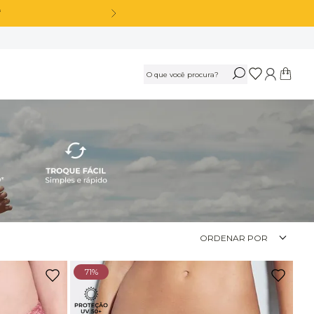
OS
Calça Legging Cós Alto Sem Costura Azul Marinho Navy
R$
189
,
90
Ou
3
x
de
R$ 63,30
sem juros
Calça Legging Cós Alto Sem Costura Preto
ORDENAR POR
R$
189
,
90
71%
Ou
3
x
de
R$ 63,30
sem juros