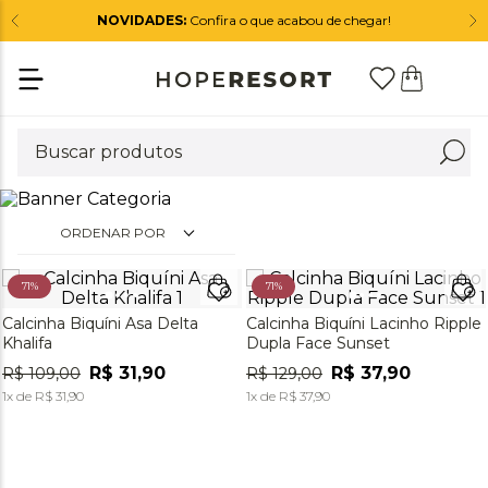
NOVIDADES:
Confira o que acabou de chegar!
ORDENAR POR
71%
71%
Calcinha Biquíni Asa Delta
Calcinha Biquíni Lacinho Ripple
Khalifa
Dupla Face Sunset
R$
31
,
90
R$
37
,
90
R$
109
,
00
R$
129
,
00
1
x de
R$
31
,
90
1
x de
R$
37
,
90