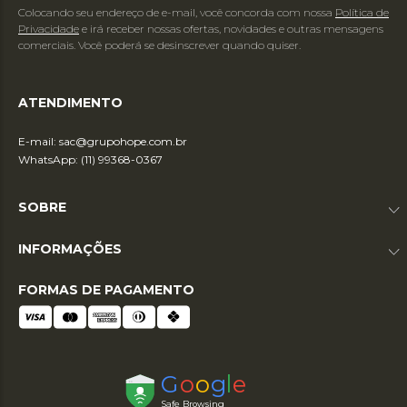
Colocando seu endereço de e-mail, você concorda com nossa
Política de
Privacidade
e irá receber nossas ofertas, novidades e outras mensagens
comerciais. Você poderá se desinscrever quando quiser.
ATENDIMENTO
E-mail:
sac@grupohope.com.br
WhatsApp: (11) 99368-0367
SOBRE
INFORMAÇÕES
FORMAS DE PAGAMENTO