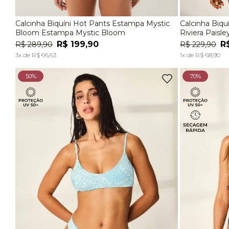
Calcinha Biquíni Hot Pants Estampa Mystic
Calcinha Biq
P
M
G
P
Bloom Estampa Mystic Bloom
Riviera Paisle
R$
199
,
90
R
R$
289
,
90
R$
229
,
90
ADICIONAR À SACOLA
3
x de
R$
66
,
63
1
x de
R$
68
,
90
50%
70%