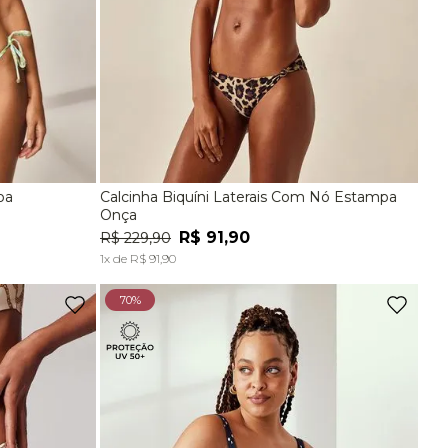
pa
Calcinha Biquíni Laterais Com Nó Estampa
G
P
M
G
EG
Onça
R$
91
,
90
R$
229
,
90
A
ADICIONAR À SACOLA
1
x de
R$
91
,
90
70%