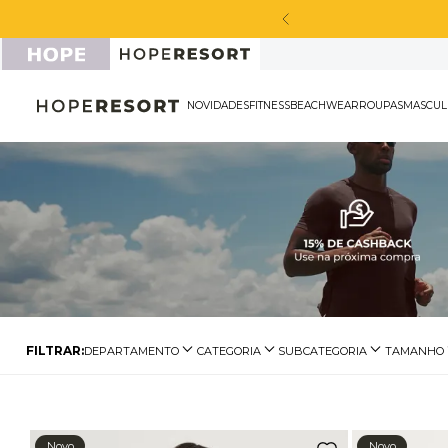
ma peça sport masculina*
NOVIDADES
FITNESS
BEACHWEAR
ROU
DEPARTAMENTO
CATEGORIA
SUBCATEGORIA
TAMANHO
Biquínis
Calcinha de Biquíni
Biquíni de Lacinho
P
Biquíni Franzido
M
Biquíni Hot Pants
G
Novo
Novo