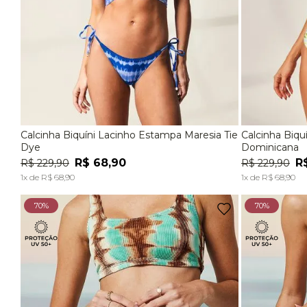
Calcinha Biquíni Lacinho Estampa Maresia Tie
Calcinha Biqu
P
M
G
P
Dye
Dominicana
R$
68
,
90
R
R$
229
,
90
R$
229
,
90
ADICIONAR À SACOLA
1
x de
R$
68
,
90
1
x de
R$
68
,
90
70%
70%