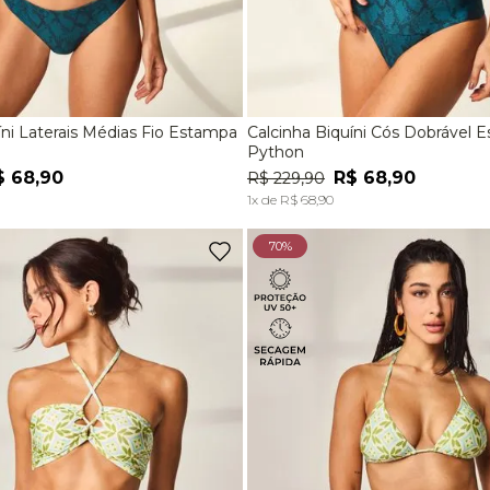
íni Laterais Médias Fio Estampa
Calcinha Biquíni Cós Dobrável 
M
G
P
M
G
Python
$
68
,
90
R$
68
,
90
R$
229
,
90
ADICIONAR À SACOLA
ADICIONAR À SACOL
1
x de
R$
68
,
90
70%