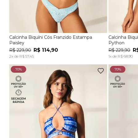
Calcinha Biquíni Cós Franzido Estampa
Calcinha Biqu
P
M
G
P
Paisley
Python
R$
114
,
90
R
R$
229
,
90
R$
229
,
90
ADICIONAR À SACOLA
2
x de
R$
57
,
45
1
x de
R$
68
,
90
70%
70%