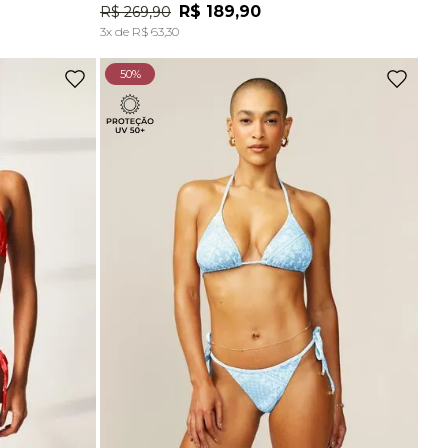
Ou
2
x
de
R$ 72,45
sem juros
R$
189
,
90
R$
269
,
90
A
ADICIONAR À SACOLA
3
x de
R$
63
,
30
Top Comfort Decote Reto Sem Costura Preto
50%
R$
129
,
90
Ou
2
x
de
R$ 64,95
sem juros
Top Comfort Decote Reto Sem Costura Marrom Carvalho
R$
129
,
90
Ou
2
x
de
R$ 64,95
sem juros
-
70%
Top Bojo Comfort Marrom Wood
De
R$
198
,
90
Para
R$
58
,
90
Top Alças Finas E Duplas Sem Costura Marrom Carvalho