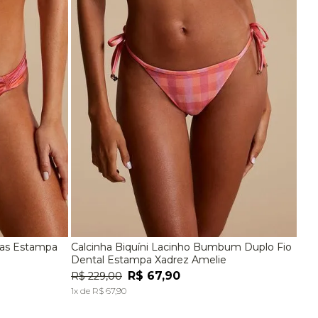
idas Estampa
Calcinha Biquíni Lacinho Bumbum Duplo Fio
EG
P
M
G
Dental Estampa Xadrez Amelie
R$
67
,
90
R$
229
,
00
A
ADICIONAR À SACOLA
1
x de
R$
67
,
90