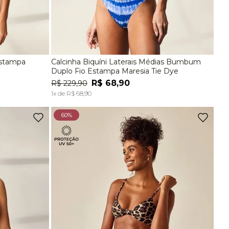
Estampa
Calcinha Biquíni Laterais Médias Bumbum
EG
P
M
G
Duplo Fio Estampa Maresia Tie Dye
R$
68
,
90
R$
229
,
90
A
ADICIONAR À SACOLA
1
x de
R$
68
,
90
60%