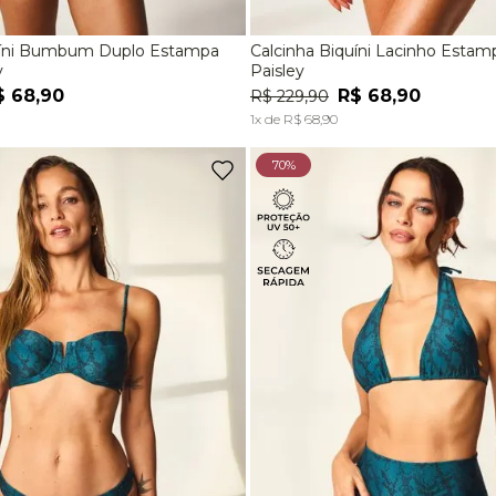
uíni Bumbum Duplo Estampa
Calcinha Biquíni Lacinho Estamp
M
G
P
M
y
Paisley
$
68
,
90
R$
68
,
90
R$
229
,
90
ADICIONAR À SACOLA
ADICIONAR À SACOL
1
x de
R$
68
,
90
70%