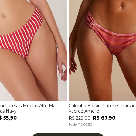
íni Laterais Médias Alto Mar
Calcinha Biquíni Laterais Franz
M
G
EG
P
M
G
ras Navy
Xadrez Amelie
$
55
,
90
R$
67
,
90
R$
229
,
00
ADICIONAR À SACOLA
ADICIONAR À SACOL
1
x de
R$
67
,
90