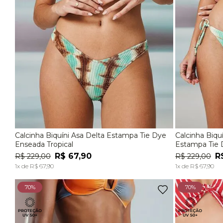
Calcinha Biquíni Asa Delta Estampa Tie Dye
Calcinha Biq
P
M
G
P
Enseada Tropical
Estampa Tie 
R$
67
,
90
R
R$
229
,
00
R$
229
,
00
ADICIONAR À SACOLA
1
x de
R$
67
,
90
1
x de
R$
67
,
90
70%
70%