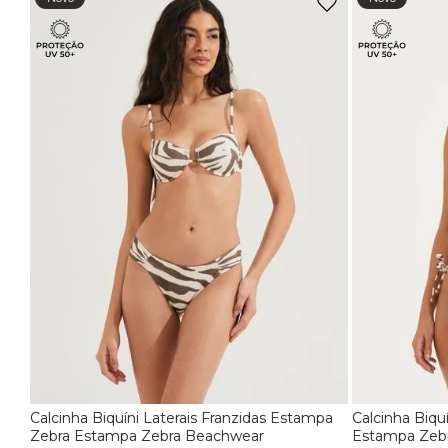
Biquini Fio Dental
EG
Biquíni Reto
Biquíni Fino
Biquíni Largo
Calcinha Biquíni Laterais Franzidas Estampa
Calcinha Biqu
P
M
G
EG
P
Zebra Estampa Zebra Beachwear
Estampa Zeb