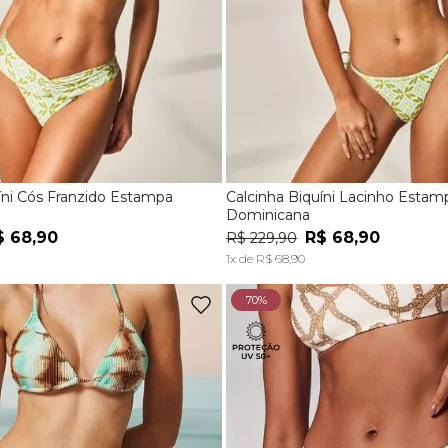
íni Cós Franzido Estampa
Calcinha Biquíni Lacinho Estam
M
G
P
M
Dominicana
$
68
,
90
R$
68
,
90
R$
229
,
90
ADICIONAR À SACOLA
ADICIONAR À SACOL
1
x de
R$
68
,
90
70%