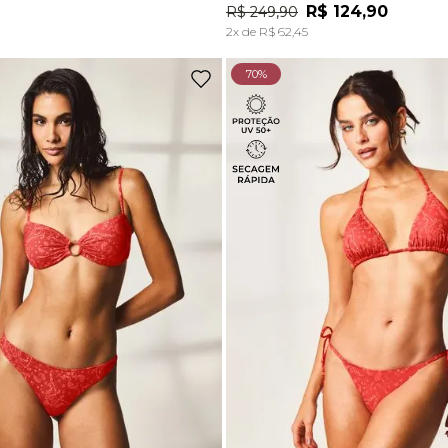
R$
124
,
90
R$
249
,
90
ADICIONAR À SACOLA
ADICIONAR À SACOL
2
x de
R$
62
,
45
70%