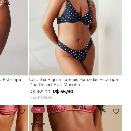
lo Estampa
Calcinha Biquíni Laterais Franzidas Estampa
EG
P
M
G
EG
Poa Resort Azul Marinho
R$
55
,
90
R$
189
,
00
A
ADICIONAR À SACOLA
1
x de
R$
55
,
90
70%