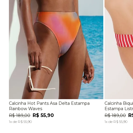
Calcinha Hot Pants Asa Delta Estampa
Calcinha Biqu
P
M
G
EG
P
Rainbow Waves
Estampa List
R$
55
,
90
R
R$
189
,
00
R$
189
,
00
ADICIONAR À SACOLA
1
x de
R$
55
,
90
1
x de
R$
55
,
90