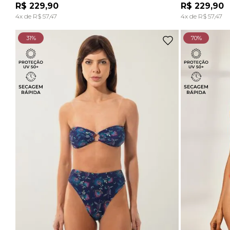
R$
229
,
90
R$
229
,
90
ADICIONAR À SACOLA
4
x de
R$
57
,
47
4
x de
R$
57
,
47
31%
70%