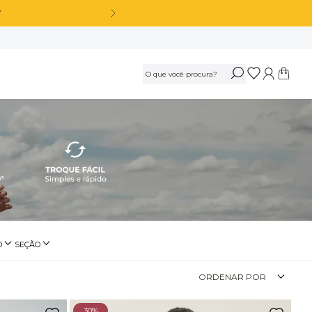
OS
Calça Legging Cós Alto Sem Costura Azul Marinho Navy
R$
189
,
90
Ou
3
x
de
R$ 63,30
sem juros
Calça Legging Cós Alto Sem Costura Preto
O
SEÇÃO
r
eminino
Beachwear
R$
189
,
90
ORDENAR POR
Ou
3
x
de
R$ 63,30
sem juros
30%