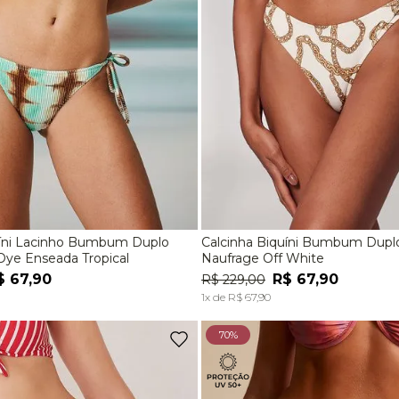
uíni Lacinho Bumbum Duplo
Calcinha Biquíni Bumbum Dup
M
G
P
M
G
Dye Enseada Tropical
Naufrage Off White
$
67
,
90
R$
67
,
90
R$
229
,
00
ADICIONAR À SACOLA
ADICIONAR À SACOL
1
x de
R$
67
,
90
70%