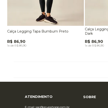
Calça Leggi
Calça Legging Tapa Bumbum Preto
P
M
EG
P
G
Dark
R$ 86,90
R$ 86,90
INDISPONÍVEL
1x de R$ 86,90
1x de R$ 86,90
ATENDIMENTO
SOBRE
E-mail:
sac@grupohope.com.br