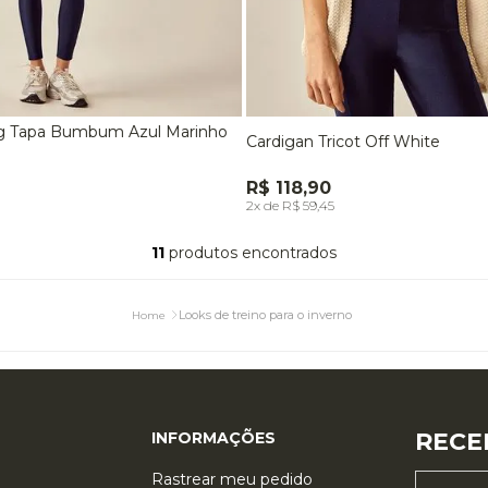
ng Tapa Bumbum Azul Marinho
Cardigan Tricot Off White
M
EG
M
G
P
R$ 118,90
INDISPONÍVEL
INDISPONÍVEL
2x de R$ 59,45
11
produtos
Looks de treino para o inverno
RECE
INFORMAÇÕES
Rastrear meu pedido