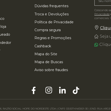
Dúvidas frequentes
Colocando s
Troca e Devoluções
Privacidade
e
comerciais. 
sco
Política de Privacidade
loja
Cliqu
Compra segura
queado
Seja
Regras e Promoções
ndedor
Cliqu
Cashback
r
Mapa do Site
Mapa de Buscas
Aviso sobre fraudes
. RAZÃO SOCIAL: HOPE DO NORDESTE LTDA | CNPJ: 03.007.414/0001-30 | END: RUA A