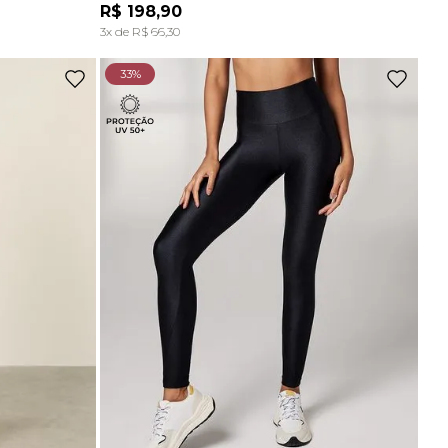
Ou
2
x
de
R$ 72,45
sem juros
R$
198
,
90
A
ADICIONAR À SACOLA
3
x de
R$
66
,
30
Top Comfort Decote Reto Sem Costura Marrom Carvalho
33%
R$
129
,
90
Ou
2
x
de
R$ 64,95
sem juros
Top Comfort Decote Reto Sem Costura Preto
R$
129
,
90
Ou
2
x
de
R$ 64,95
sem juros
Top Alças Finas E Duplas Sem Costura Marrom Carvalho
R$
89
,
90
-
70%
Top Bojo Comfort Marrom Wood
De
R$
198
,
90