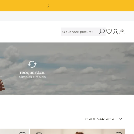
OS
Calça Legging Cós Alto Sem Costura Azul Marinho Navy
R$
189
,
90
Ou
3
x
de
R$ 63,30
sem juros
Calça Legging Cós Alto Sem Costura Preto
R$
189
,
90
ORDENAR POR
Ou
3
x
de
R$ 63,30
sem juros