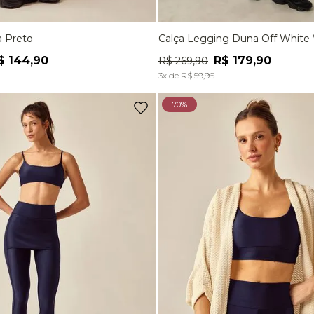
a Preto
Calça Legging Duna Off White V
M
G
EG
P
M
G
$
144
,
90
R$
179
,
90
R$
269
,
90
ADICIONAR À SACOLA
ADICIONAR À SACOL
3
x de
R$
59
,
96
70%