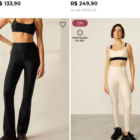
$
133
,
90
R$
249
,
90
ADICIONAR À SACOLA
ADICIONAR À SACOL
4
x de
R$
62
,
47
33%