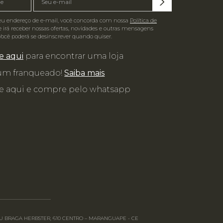
eu endereço de e-mail, você concorda com nossa
Política de
 irá receber nossas ofertas, novidades e outras mensagens
Você poderá se desinscrever quando quiser.
e aqui
para encontrar uma loja
 um franqueado!
Saiba mais
e aqui e compre pelo whatsapp
RGEU BRAGA HERBSTER, 610 CENTRO – MARANGUAPE - CE