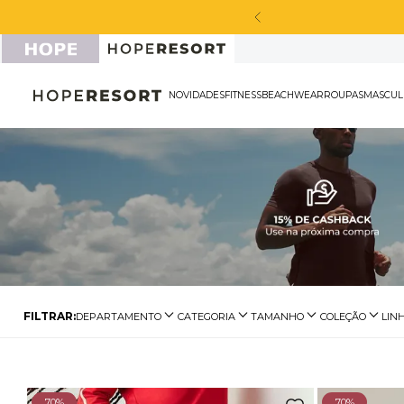
a peça sport masculina*
NOVIDADES
FITNESS
BEACHWEAR
ROU
DEPARTAMENTO
CATEGORIA
TAMANHO
COLEÇÃO
LIN
Legging
Calça Legging
P
Básico Fi
Roupas
Camisetas Fitness
M
Básico Fi
Casaco Fitness
Moletom Fitness
G
Duna
70%
70%