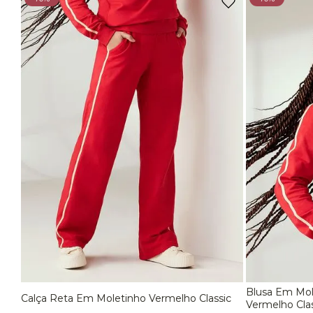
Camisetas Femininas
Casacos e Jaquetas
EG
Nautical
Cardigan
Cardigan Fitness
Calças
Calça de Academia
Blusa Em Mol
Calça Reta Em Moletinho Vermelho Classic
P
M
G
EG
P
Vermelho Clas